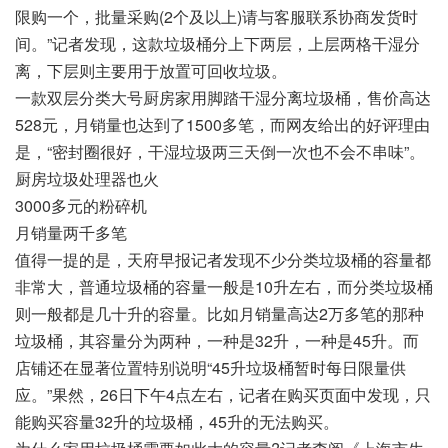
限购一个，批量采购(2个及以上)请与客服联系协商发货时
间。”记者发现，这款垃圾桶分上下两层，上层两格干湿分
离，下层则主要用于放置可回收垃圾。
一款双层分类大号厨房家用脚踏干湿分离垃圾桶，售价高达
528元，月销量也达到了1500多笔，而网友给出的好评理由
是，“密封圈很好，干湿垃圾两三天倒一次也不会不串味”。
厨房垃圾处理器也火
3000多元的粉碎机
月销量两千多笔
值得一提的是，天府早报记者发现不少分类垃圾桶的容量都
非常大，普通垃圾桶的容量一般是10升左右，而分类垃圾桶
则一般都是几十升的容量。比如月销量高达2万多笔的那种
垃圾桶，其容量分为两种，一种是32升，一种是45升。而
店铺还在显著位置特别说明“45升垃圾桶暂时每日限量供
应。”果然，26日下午4点左右，记者在购买页面中发现，只
能购买容量32升的垃圾桶，45升的无法购买。