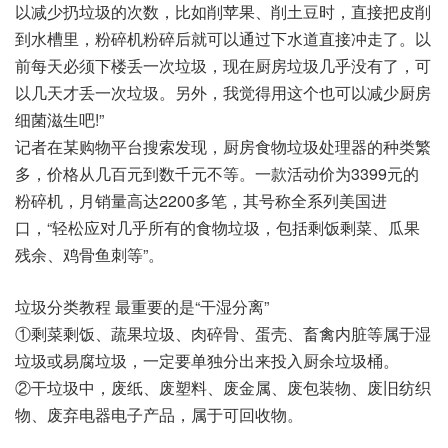
以减少扔垃圾的次数，比如削苹果、削土豆时，直接把皮削
到水槽里，粉碎机粉碎后就可以通过下水道直接冲走了。以
前每天必须下楼丢一次垃圾，现在厨房垃圾几乎没有了，可
以几天才丢一次垃圾。另外，我觉得用这个也可以减少厨房
细菌滋生吧!”
记者在某购物平台搜索发现，厨房食物垃圾处理器的种类繁
多，价格从几百元到数千元不等。一款活动价为3399元的
粉碎机，月销量高达2200多笔，其号称全系列美国进
口，“轻松应对几乎所有的食物垃圾，包括剩饭剩菜、瓜果
残余、鸡骨鱼刺等”。
垃圾分类教程 最重要的是“干湿分离”
①剩菜剩饭、蔬果垃圾、肉碎骨、蛋壳、畜禽内脏等属于湿
垃圾或易腐垃圾，一定要单独分出来投入厨余垃圾桶。
②干垃圾中，废纸、废塑料、废金属、废包装物、废旧纺织
物、废弃电器电子产品，属于可回收物。