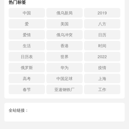
热门标签
中国
俄乌新局
2019
爱
美国
八方
爱情
俄乌冲突
日历
生活
香港
时间
日历表
世界
2022
俄罗斯
华为
疫情
高考
中国足球
上海
春节
亚速钢铁厂
工作
全站链接：