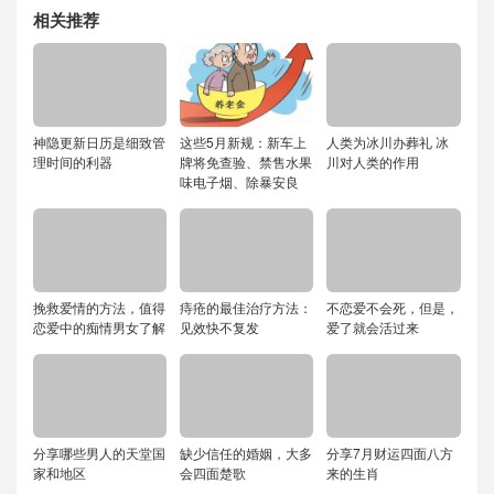
相关推荐
神隐更新日历是细致管
这些5月新规：新车上
人类为冰川办葬礼 冰
理时间的利器
牌将免查验、禁售水果
川对人类的作用
味电子烟、除暴安良
挽救爱情的方法，值得
痔疮的最佳治疗方法：
不恋爱不会死，但是，
恋爱中的痴情男女了解
见效快不复发
爱了就会活过来
分享哪些男人的天堂国
缺少信任的婚姻，大多
分享7月财运四面八方
家和地区
会四面楚歌
来的生肖