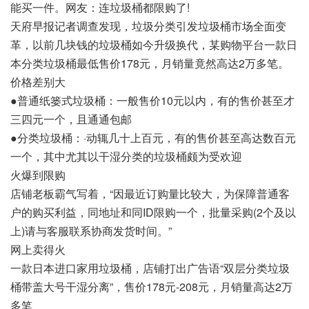
能买一件。网友：连垃圾桶都限购了!
天府早报记者调查发现，垃圾分类引发垃圾桶市场全面变
革，以前几块钱的垃圾桶如今升级换代，某购物平台一款日
本分类垃圾桶最低售价178元，月销量竟然高达2万多笔。
价格差别大
●普通纸篓式垃圾桶：一般售价10元以内，有的售价甚至才
三四元一个，且通通包邮
●分类垃圾桶：·动辄几十上百元，有的售价甚至高达数百元
一个，其中尤其以干湿分类的垃圾桶颇为受欢迎
火爆到限购
店铺老板霸气写着，“因最近订购量比较大，为保障普通客
户的购买利益，同地址和同ID限购一个，批量采购(2个及以
上)请与客服联系协商发货时间。”
网上卖得火
一款日本进口家用垃圾桶，店铺打出广告语“双层分类垃圾
桶带盖大号干湿分离”，售价178元-208元，月销量高达2万
多笔