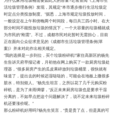
为什么家用垃圾桶需要如此大的容量?记者查阅《上海市生
活垃圾管理条例》发现，其规定“本市逐步推行生活垃圾定
时定点分类投放制度。”据悉，上海市规定垃圾投放时间，
一般设定在上午和傍晚两个时间段，每日共三四小时。在大
部分时间不能投放垃圾的情况下，一个大容量的垃圾桶就成
为市民的“刚需”。不过，成都市民对此暂时无需担心，目前
正在面向公众征求意见的《成都市生活垃圾管理条例(草
案)》并未对此作出相关规定。
“我的选择是一步到位，买个垃圾粉碎机!”家住高新区的杨先
生告诉天府早报记者，月初他在网上购买了一款厨房垃圾处
理器，“很多厨房产生的瓜皮果碎放到垃圾桶里，很快就有
味道了，提出去的时候还湿哒哒的，可能会在地板上撒很多
脏水，特别烦人。”杨先生坦言，之所以花了几千元购买粉
碎机，是为了未雨绸缪，“反正未来厨房垃圾也是要求干湿
分离的，不如早点把这个问题解决了，说不定未来垃圾粉碎
机还要涨价呢。”
那么粉碎机好用吗?杨先生笑言，“贵是贵了点，但是真的可