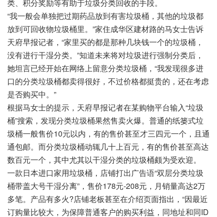
类、积分奖励等有助于垃圾分类回收的手段。
“我一般会单独把过期药品放到有害垃圾桶，其他的垃圾都
放到可回收物垃圾桶里。”家住成华区建材路的马女士告诉
天府早报记者，“家里买的都是那种几块钱一个的垃圾桶，
没有进行干湿分类。”知道未来将对垃圾进行强制分类后，
她坦言已经开始在网络上留意分类垃圾桶，“我发现很多进
口的分类垃圾桶都卖得很好，不过价格都挺贵的，还在考虑
是否购买中。”
根据马女士的提示，天府早报记者在某购物平台输入“垃圾
桶”搜索，发现分类垃圾桶果然售卖火爆。普通的纸篓式垃
圾桶一般售价10元以内，有的售价甚至才三四元一个，且通
通包邮。而分类垃圾桶动辄几十上百元，有的售价甚至高达
数百元一个，其中尤其以干湿分类的垃圾桶颇为受欢迎。
一款日本进口家用垃圾桶，店铺打出广告语“双层分类垃圾
桶带盖大号干湿分离”，售价178元-208元，月销量高达2万
多笔。产品有多火?店铺老板甚至在介绍页面指出，“因最近
订购量比较大，为保障普通客户的购买利益，同地址和同ID