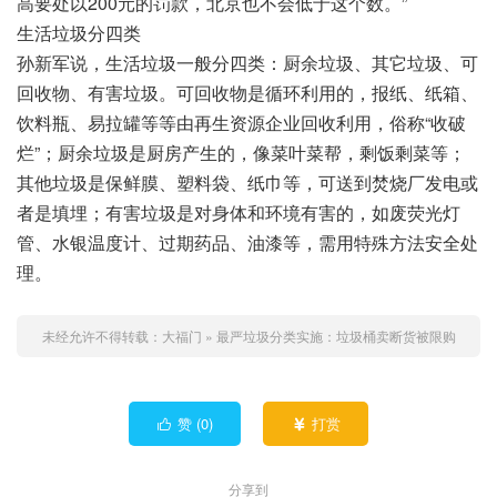
高要处以200元的罚款，北京也不会低于这个数。”
生活垃圾分四类
孙新军说，生活垃圾一般分四类：厨余垃圾、其它垃圾、可
回收物、有害垃圾。可回收物是循环利用的，报纸、纸箱、
饮料瓶、易拉罐等等由再生资源企业回收利用，俗称“收破
烂”；厨余垃圾是厨房产生的，像菜叶菜帮，剩饭剩菜等；
其他垃圾是保鲜膜、塑料袋、纸巾等，可送到焚烧厂发电或
者是填埋；有害垃圾是对身体和环境有害的，如废荧光灯
管、水银温度计、过期药品、油漆等，需用特殊方法安全处
理。
未经允许不得转载：
大福门
»
最严垃圾分类实施：垃圾桶卖断货被限购
赞 (
0
)
打赏


分享到