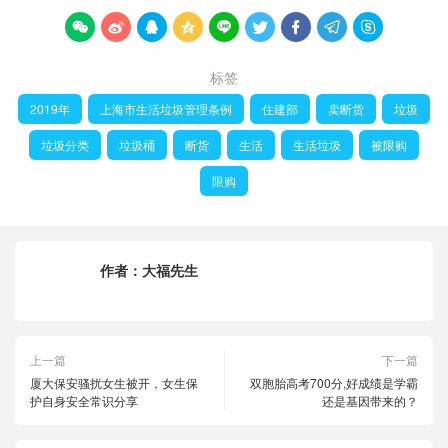









标签
2019年
上海市生活垃圾管理条例
住建部
卖断货
垃圾
垃圾分类
垃圾桶
断货
生活
生活垃圾
被限购
限购
作者：
大福先生
上一篇
下一篇
厦大保安骚扰女生被开，女生保
双胞胎高考700分,好成绩是学霸
护自身安全常识分享
还是基因带来的？