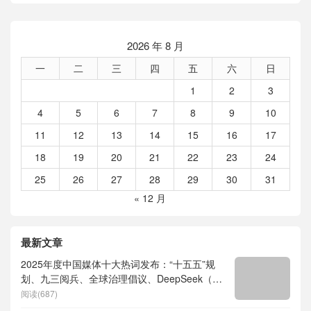
2026 年 8 月
一
二
三
四
五
六
日
1
2
3
4
5
6
7
8
9
10
11
12
13
14
15
16
17
18
19
20
21
22
23
24
25
26
27
28
29
30
31
« 12 月
最新文章
2025年度中国媒体十大热词发布：“十五五”规
划、九三阅兵、全球治理倡议、DeepSeek（深
度求索）、人形机器人、苏超、票根经济、育
阅读(687)
儿补贴、科学素养、网络生态治理