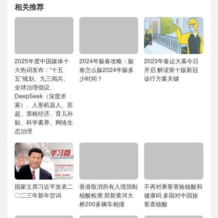
相关推荐
2025年度中国媒体十
2024年躲春攻略：躲
2023年春运大幕今日
大热词发布：“十五
春怎么躲2024年躲多
开启 解读第十版新冠
五”规划、九三阅兵、
少时间？
诊疗方案关键
全球治理倡议、
DeepSeek（深度求
索）、人形机器人、苏
超、票根经济、育儿补
贴、科学素养、网络生
态治理
国家主席习近平发表二
香港取消所有入境强制
不再对乘客查验核酸和
〇二三年新年贺词
核酸检测 郑新黄河大
健康码 多国对中国旅
桥200多辆车相撞
客查核酸