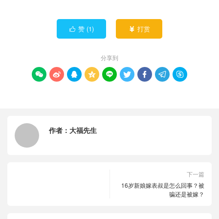
赞 (
1
)
打赏


分享到









作者：
大福先生
下一篇
16岁新娘嫁表叔是怎么回事？被
骗还是被嫁？