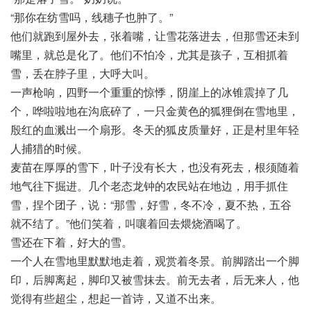
“那你在纺雪吗，线穗子也肿了。”
他们就跑到屋外去，张着嘴，让雪花落进去，但那雪还未到
嘴里，就总是化了。他们不怕冷，尤其是孩子，互相抓着
雪，丢在脖子里，大呼大叫。
一声枪响，四野一个重重的惊悸，阴崖上的冰锥震掉了几
个，哗啦啦地在沟底碎了，一只金黄色的狐狸倒在雪地里，
殷红的血溅出一个扇形。冬天的狐皮质量好，正是村里年轻
人捕猎的时候。
麦苗在厚厚的雪下，叶子没有长大，也没有死去，根须随着
地气往下掘进。几个老态龙钟的农民站在地边，用手抓住
雪，捏个团子，说：“那雪，好雪，冬不冷，夏不热，五谷
就不结了。”他们笑着，叫嚷着回去煨烧酒喝了。
雪还在下着，好大的雪。
一个人在雪地里默默地走着，观赏着冬景。前脚踏出一个脚
印，后脚离起，脚印又被雪抹去。前无去者，后无来人，他
觉得有些超尘，想起一首诗，又道不出来。