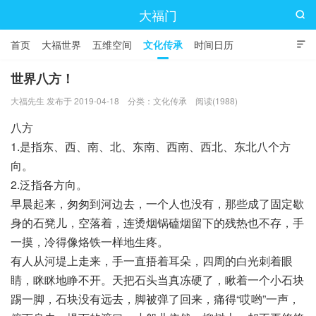
大福门

首页
大福世界
五维空间
文化传承
时间日历

世界八方！
大福先生 发布于 2019-04-18
分类：
文化传承
阅读(1988)
八方
1.是指东、西、南、北、东南、西南、西北、东北八个方
向。
2.泛指各方向。
早晨起来，匆匆到河边去，一个人也没有，那些成了固定歇
身的石凳儿，空落着，连烫烟锅磕烟留下的残热也不存，手
一摸，冷得像烙铁一样地生疼。
有人从河堤上走来，手一直捂着耳朵，四周的白光刺着眼
睛，眯眯地睁不开。天把石头当真冻硬了，瞅着一个小石块
踢一脚，石块没有远去，脚被弹了回来，痛得“哎哟”一声，