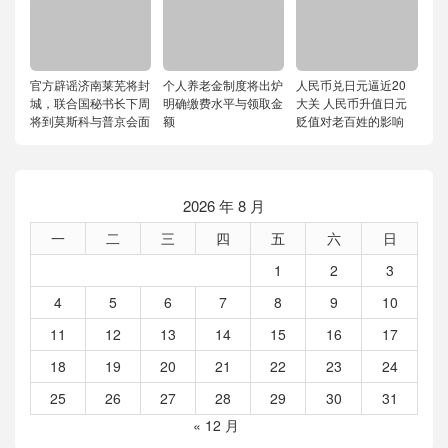
官方辟谣济南莱芜将封
个人养老金制度将出炉
人民币兑日元逼近20
城，联合国秘书长下周
明确缴费水平与领取金
大关 人民币升值日元
将到莫斯科与普京会面
额
贬值对老百姓的影响
2026 年 8 月
一
二
三
四
五
六
日
1
2
3
4
5
6
7
8
9
10
11
12
13
14
15
16
17
18
19
20
21
22
23
24
25
26
27
28
29
30
31
« 12 月