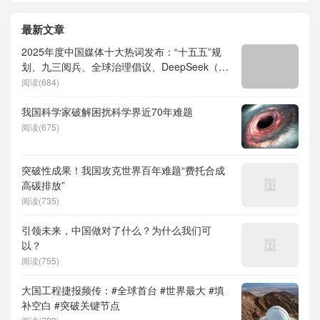
最新文章
2025年度中国媒体十大热词发布：“十五五”规
划、九三阅兵、全球治理倡议、DeepSeek（深
度求索）、人形机器人、苏超、票根经济、育
阅读(684)
儿补贴、科学素养、网络生态治理
我国科学家破解困扰科学界近70年难题
阅读(675)
突破性成果！我国攻克世界百年难题“费托合成
高碳排放”
阅读(735)
引领未来，中国做对了什么？为什么我们可
以？
阅读(755)
大国工程捷报频传：#全球首台 #世界最大 #填
补空白 #突破关键节点