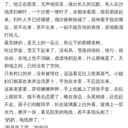
了。他立在那里，无声地笑笑，做出长久的沉默。有人在沙
地里扫树叶，一个沙窝一堆叶子，全都涂着霜，很容易抓起
来。扫叶人手已经僵硬，偶尔被树枝碰了，就伸着手指在嘴
边，笑不出来，哭不出来，一副不能言传的表情，原地吸溜
打转儿。
最安静的，是天上的一朵云，和云下的那棵老树。
吃过早饭，雪又下起来了。没有风，雪落得很轻，很匀，很
自由，在地上也不消融，虚虚地积起来，什么都掩盖了。天
和地之间，已经没有了空间。
只有村口的井，没有被埋住，远远看见往上喷着蒸气。小媳
妇们都喜欢来井边洗萝卜，手泡在水里，不忍提出来。
这家老婆婆，穿得臃臃肿肿，手上也戴上了蹄形手套，在炕
上摇纺车。猫不再去恋爱了，蜷在身边，头尾相接，赶也赶
不走。孩子们却醒得早，扒在玻璃窗上往外看。玻璃上一层
水汽，擦开一块，看见院里的电线，差不多指头粗了：
“奶奶，电线肿了。”
“那是落了雪。”奶奶说。