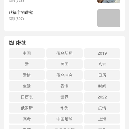
阅读(728)
贴福字的讲究
阅读(897)
热门标签
中国
俄乌新局
2019
爱
美国
八方
爱情
俄乌冲突
日历
生活
香港
时间
日历表
世界
2022
俄罗斯
华为
疫情
高考
中国足球
上海