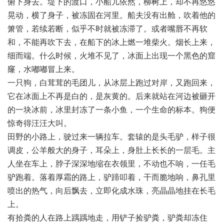
俯下身去。堤下的渡口，小船儿依然，柳树上，却不再悠悠
晃动，横了身子，被冻固在河里。船夫没有出舱，吹着他的
箫管，若续若断，似乎不时就被冻滞了。或者嘴唇不再软
和，不能再吹下去，在船下的冰上燃一堆柴火。烟长上来，
细而端。什么时候，火堆不见了，冰面上出现一个黑色的窟
窿，水嘟嘟冒上来。
一只狗，白茸茸的毛团儿，从冰层上跑过对岸，又跑回来，
它在冰面上不再是白的，是灰黄的。后来就站在河边被砸开
的一块冰前，冰里封冻了一条小鱼，一个生命的标本。狗便
惊奇得汪汪大叫。
田野的小路上，驶过来一辆拉车。套辕的是头毛驴，样子很
调皮，公羊般大的身子，耳朵上，身肚上长长的一层毛。主
人坐在车上，脖子深深地缩在衣领里，不动也不响，一任毛
驴跑着。落着厚霜的路上，驴蹄叩着，干而脆地响，鼻孔里
喷出的热气，向后飘去，立即化成水珠，亮晶晶地挂在长毛
上。
有拾粪的人在路上踽踽地走，用铲子捡驴粪，驴粪却冻住