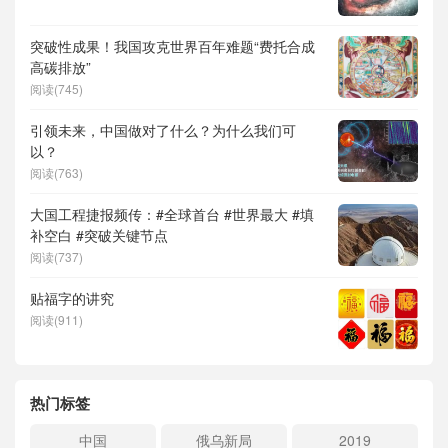
突破性成果！我国攻克世界百年难题“费托合成
高碳排放”
阅读(745)
引领未来，中国做对了什么？为什么我们可
以？
阅读(763)
大国工程捷报频传：#全球首台 #世界最大 #填
补空白 #突破关键节点
阅读(737)
贴福字的讲究
阅读(911)
热门标签
中国
俄乌新局
2019