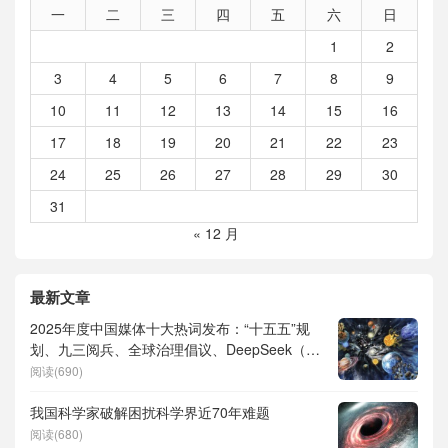
一
二
三
四
五
六
日
1
2
3
4
5
6
7
8
9
10
11
12
13
14
15
16
17
18
19
20
21
22
23
24
25
26
27
28
29
30
31
« 12 月
最新文章
2025年度中国媒体十大热词发布：“十五五”规
划、九三阅兵、全球治理倡议、DeepSeek（深
度求索）、人形机器人、苏超、票根经济、育
阅读(690)
儿补贴、科学素养、网络生态治理
我国科学家破解困扰科学界近70年难题
阅读(680)