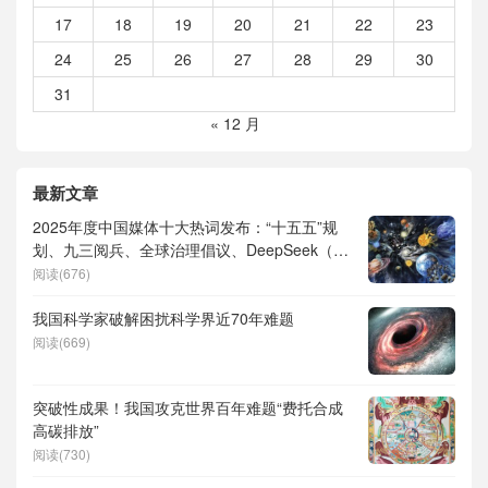
17
18
19
20
21
22
23
24
25
26
27
28
29
30
31
« 12 月
最新文章
2025年度中国媒体十大热词发布：“十五五”规
划、九三阅兵、全球治理倡议、DeepSeek（深
度求索）、人形机器人、苏超、票根经济、育
阅读(676)
儿补贴、科学素养、网络生态治理
我国科学家破解困扰科学界近70年难题
阅读(669)
突破性成果！我国攻克世界百年难题“费托合成
高碳排放”
阅读(730)