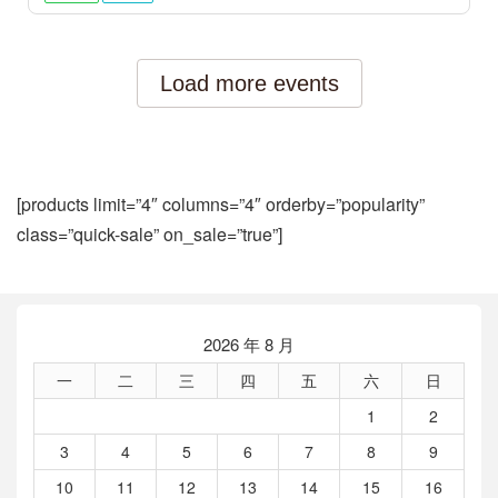
[products limit=”4″ columns=”4″ orderby=”popularity”
class=”quick-sale” on_sale=”true”]
2026 年 8 月
一
二
三
四
五
六
日
1
2
3
4
5
6
7
8
9
10
11
12
13
14
15
16