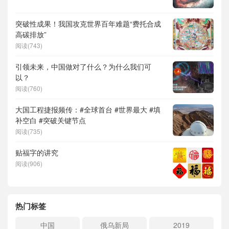
突破性成果！我国攻克世界百年难题“费托合成
高碳排放”
阅读(743)
引领未来，中国做对了什么？为什么我们可
以？
阅读(760)
大国工程捷报频传：#全球首台 #世界最大 #填
补空白 #突破关键节点
阅读(735)
贴福字的讲究
阅读(906)
热门标签
中国
俄乌新局
2019