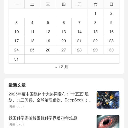
一
二
三
四
五
六
日
1
2
3
4
5
6
7
8
9
10
11
12
13
14
15
16
17
18
19
20
21
22
23
24
25
26
27
28
29
30
31
« 12 月
最新文章
2025年度中国媒体十大热词发布：“十五五”规
划、九三阅兵、全球治理倡议、DeepSeek（深
度求索）、人形机器人、苏超、票根经济、育
阅读(688)
儿补贴、科学素养、网络生态治理
我国科学家破解困扰科学界近70年难题
阅读(678)