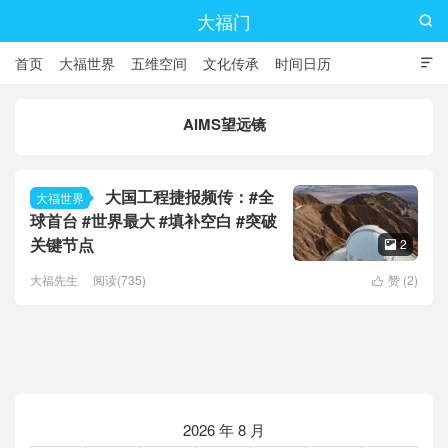
大福门

首页
大福世界
五维空间
文化传承
时间日历

AIMS望远镜
大国工程捷报频传：#全
大福世界
球首台 #世界最大 #填补空白 #突破
关键节点
2

大福先生
阅读(735)
赞 (
2
)

2026 年 8 月