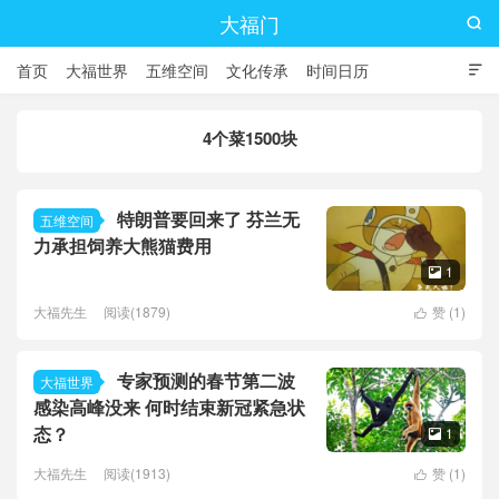
大福门

首页
大福世界
五维空间
文化传承
时间日历

4个菜1500块
特朗普要回来了 芬兰无
五维空间
力承担饲养大熊猫费用
1

大福先生
阅读(1879)
赞 (
1
)

专家预测的春节第二波
大福世界
感染高峰没来 何时结束新冠紧急状
态？
1

大福先生
阅读(1913)
赞 (
1
)
