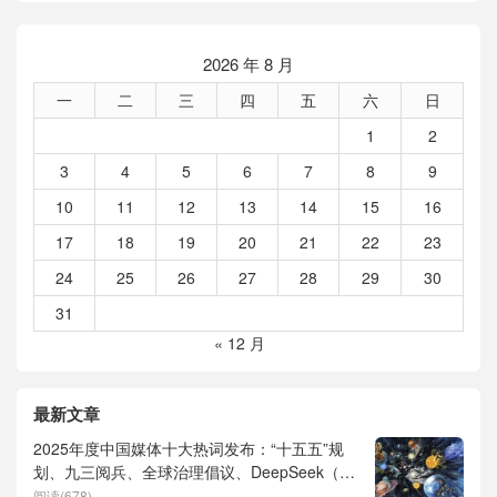
2026 年 8 月
一
二
三
四
五
六
日
1
2
3
4
5
6
7
8
9
10
11
12
13
14
15
16
17
18
19
20
21
22
23
24
25
26
27
28
29
30
31
« 12 月
最新文章
2025年度中国媒体十大热词发布：“十五五”规
划、九三阅兵、全球治理倡议、DeepSeek（深
度求索）、人形机器人、苏超、票根经济、育
阅读(678)