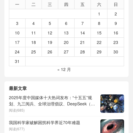
一
二
三
四
五
六
日
1
2
3
4
5
6
7
8
9
10
11
12
13
14
15
16
17
18
19
20
21
22
23
24
25
26
27
28
29
30
31
« 12 月
最新文章
2025年度中国媒体十大热词发布：“十五五”规
划、九三阅兵、全球治理倡议、DeepSeek（深
度求索）、人形机器人、苏超、票根经济、育
阅读(685)
儿补贴、科学素养、网络生态治理
我国科学家破解困扰科学界近70年难题
阅读(677)