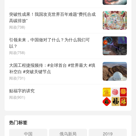
突破性成果！我国攻克世界百年难题“费托合成
高碳排放”
阅读(738)
引领未来，中国做对了什么？为什么我们可
以？
阅读(758)
大国工程捷报频传：#全球首台 #世界最大 #填
补空白 #突破关键节点
阅读(731)
贴福字的讲究
阅读(901)
热门标签
中国
俄乌新局
2019