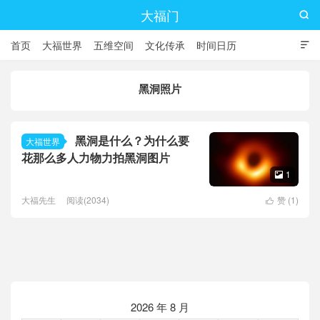
大福门

首页
大福世界
五维空间
文化传承
时间日历

黑洞照片
黑洞是什么？为什么要
大福世界
花那么多人力物力拍黑洞图片
1

大福先生
阅读(2034)
赞 (
1
)

2026 年 8 月