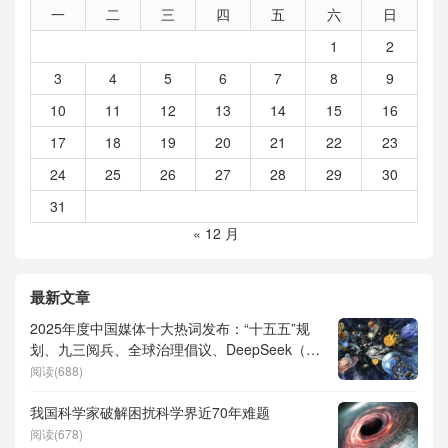
一
二
三
四
五
六
日
1
2
3
4
5
6
7
8
9
10
11
12
13
14
15
16
17
18
19
20
21
22
23
24
25
26
27
28
29
30
31
« 12 月
最新文章
2025年度中国媒体十大热词发布：“十五五”规
划、九三阅兵、全球治理倡议、DeepSeek（深
度求索）、人形机器人、苏超、票根经济、育
阅读(688)
儿补贴、科学素养、网络生态治理
我国科学家破解困扰科学界近70年难题
阅读(678)