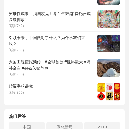
突破性成果！我国攻克世界百年难题“费托合成
高碳排放”
阅读(743)
引领未来，中国做对了什么？为什么我们可
以？
阅读(760)
大国工程捷报频传：#全球首台 #世界最大 #填
补空白 #突破关键节点
阅读(735)
贴福字的讲究
阅读(906)
热门标签
中国
俄乌新局
2019