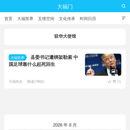
大福门

首页
大福世界
五维空间
文化传承
时间日历

驻华大使馆
县委书记遭绑架勒索 中
大福世界
国足球靠什么起死回生
1

大福先生
阅读(1862)
赞 (
1
)

2026 年 8 月