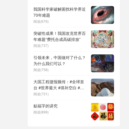
DeepSeek（深度求索）、人
形机器人、苏超、票根经济、
我国科学家破解困扰科学界近
育儿补贴、科学素养、网络生
70年难题
态治理
阅读(676)
突破性成果！我国攻克世界百
年难题“费托合成高碳排放”
阅读(737)
引领未来，中国做对了什么？
为什么我们可以？
阅读(758)
大国工程捷报频传：#全球首
台 #世界最大 #填补空白 #突
破关键节点
阅读(731)
贴福字的讲究
阅读(899)