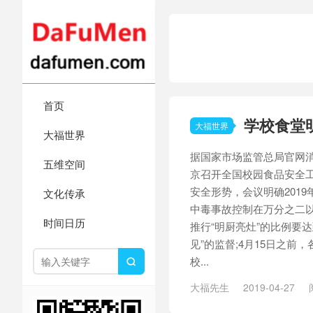
首页
学校食堂
大福世界
大福世界
据国家市场监管总局官网消
五维空间
京召开全国校园食品安全
安全形势，会议明确2019
文化传承
中毒事故控制在万分之二以
时间日历
推行“明厨亮灶”的比例要达
见”的监督;4月15日之
校...

大福先生
2019-04-27
/
食品安全
/
食物中毒