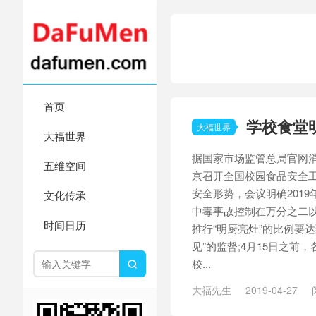
首页
学校食堂
大福世界
大福世界
据国家市场监管总局官网消
五维空间
京召开全国校园食品安全
安全形势，会议明确2019
文化传承
中毒事故控制在万分之二以
时间日历
推行“明厨亮灶”的比例要达
见”的监督;4月15日之
校...

大福先生
2019-04-27
/
食品安全
/
食物中毒