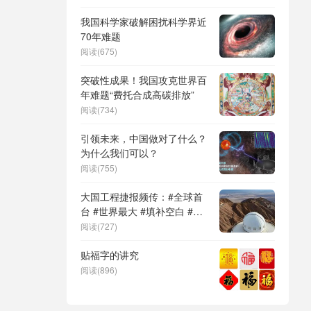
DeepSeek（深度求索）、人
形机器人、苏超、票根经济、
我国科学家破解困扰科学界近
育儿补贴、科学素养、网络生
70年难题
态治理
阅读(675)
突破性成果！我国攻克世界百
年难题“费托合成高碳排放”
阅读(734)
引领未来，中国做对了什么？
为什么我们可以？
阅读(755)
大国工程捷报频传：#全球首
台 #世界最大 #填补空白 #突
破关键节点
阅读(727)
贴福字的讲究
阅读(896)