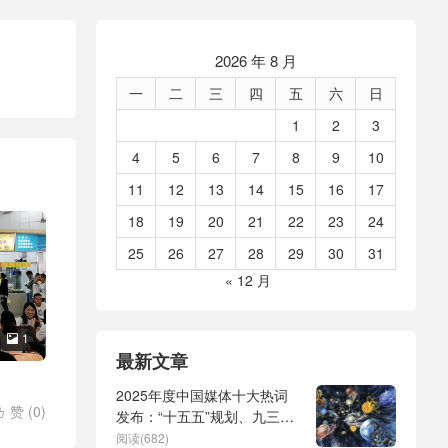
2026 年 8 月
一
二
三
四
五
六
日
1
2
3
4
5
6
7
8
9
10
11
12
13
14
15
16
17
18
19
20
21
22
23
24
25
26
27
28
29
30
31
« 12 月
1

最新文章
2025年度中国媒体十大热词
赞 (
0
)

发布：“十五五”规划、九三阅
兵、全球治理倡议、
阅读(682)