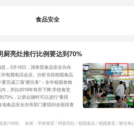
食品安全
明厨亮灶推行比例要达到70%
息，3月16日，国务院食品安全办在
工作电视电话会议。分析当前校园食品
年要完成三项“硬任务”：全年校园食物
内，并比2018年有所下降;学校食堂
到70%，让群众随时可以进行“看得
前，各地食品安全办等部门要组织全面排查
阅读(1958)
标签：
学校食堂
/
明厨亮灶
/
校园食品
/
校园食堂
/
硬任务