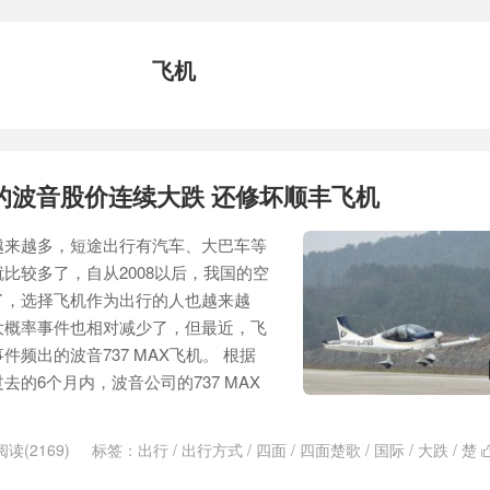
飞机
的波音股价连续大跌 还修坏顺丰飞机
越来越多，短途出行有汽车、大巴车等
比较多了，自从2008以后，我国的空
了，选择飞机作为出行的人也越来越
大概率事件也相对减少了，但最近，飞
频出的波音737 MAX飞机。 根据
的6个月内，波音公司的737 MAX
阅读(2169)
标签：
出行
/
出行方式
/
四面
/
四面楚歌
/
国际
/
大跌
/
楚
7 MAX
/
波音股价
/
短途出行
/
空难
/
股价
/
顺丰
/
飞机