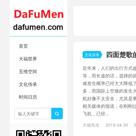
首页
四面楚歌
文化传承
大福世界
近年来，人们的出行方式
五维空间
等，而长途的话，选择的就
难发生概率已经大大降低
文化传承
多，而国际上空难的发生
时间日历
机好像不太安全，尤其是事件
相关媒体的报道，在刚刚过去
飞机，已经...

大福先生
2019-04-30
歌
/
波音
/
波音737
/
波音73