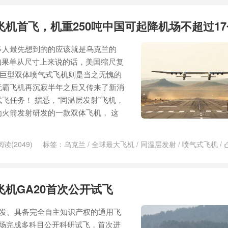
飞机首飞，机重250吨中国可起降机场不超过17
多人最先想到的的应该就是乌克兰的
，如果单从尺寸上来说的话，美国缩尺复
”巨型双体喷气式飞机则是当之无愧的
无霸飞机再沉寂半年之后又传来了新消
飞任务！ 据悉，“同温层发射”飞机，
火箭发射研发的一款双体飞机， 这
阅读(2049)
标签：
乌克兰
/
全球最大飞机
/
同温层发射
/
喷气式飞机
/
/
缩尺复合公司
/
飞机
飞机GA20首次公开试飞
研发、具备完全自主知识产权的通用飞
机场完成多科目公开科研试飞，首次进