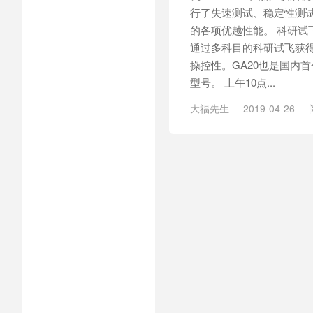
行了失速测试、稳定性测
的各项优越性能。 科研试
通过多科目的科研试飞获
操控性。GA20也是国内
型号。 上午10点...
大福先生
2019-04-26
民企飞机
/
稳定性测试
/
试