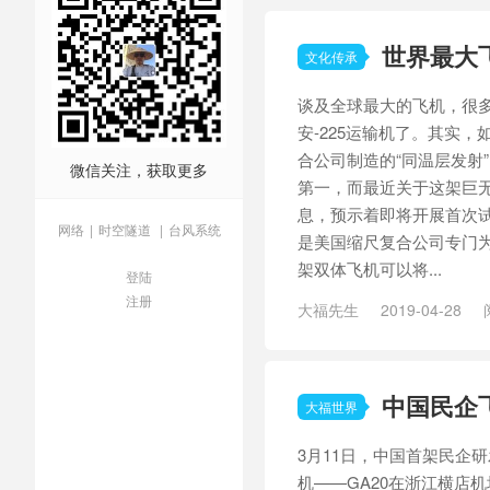
世界最大
文化传承
谈及全球最大的飞机，很
安-225运输机了。其实
合公司制造的“同温层发射
微信关注，获取更多
第一，而最近关于这架巨
息，预示着即将开展首次试
网络
|
时空隧道
|
台风系统
是美国缩尺复合公司专门为
架双体飞机可以将...
登陆
注册
大福先生
2019-04-28
大飞机
/
安-225
/
最大飞机
中国民企
大福世界
3月11日，中国首架民企
机——GA20在浙江横店