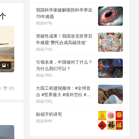
DeepSeek（深度求索）、人
形机器人、苏超、票根经济、
我国科学家破解困扰科学界近
个
育儿补贴、科学素养、网络生
70年难题
态治理
阅读(678)
突破性成果！我国攻克世界百
年难题“费托合成高碳排放”
阅读(743)
引领未来，中国做对了什么？
1

为什么我们可以？
阅读(760)
赞 (
0
)
大国工程捷报频传：#全球首

台 #世界最大 #填补空白 #突
破关键节点
阅读(735)
贴福字的讲究
阅读(906)