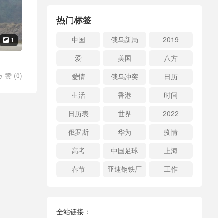
热门标签
中国
俄乌新局
2019
1

爱
美国
八方
赞 (
0
)
爱情
俄乌冲突
日历

生活
香港
时间
日历表
世界
2022
俄罗斯
华为
疫情
高考
中国足球
上海
春节
亚速钢铁厂
工作
全站链接：