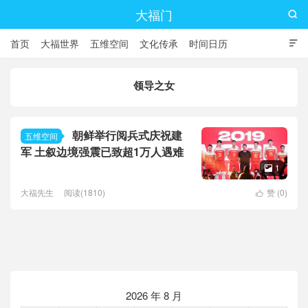
大福门

首页
大福世界
五维空间
文化传承
时间日历

领导之女
朝鲜举行阅兵式庆祝建
五维空间
军 土叙边境强震已致超1万人遇难
1

大福先生
阅读(1810)
赞 (
0
)

2026 年 8 月