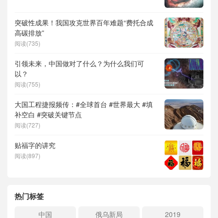
突破性成果！我国攻克世界百年难题“费托合成
高碳排放”
阅读(735)
引领未来，中国做对了什么？为什么我们可
以？
阅读(755)
大国工程捷报频传：#全球首台 #世界最大 #填
补空白 #突破关键节点
阅读(727)
贴福字的讲究
阅读(897)
热门标签
中国
俄乌新局
2019