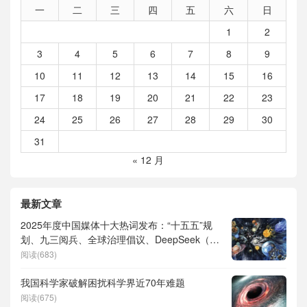
一
二
三
四
五
六
日
1
2
3
4
5
6
7
8
9
10
11
12
13
14
15
16
17
18
19
20
21
22
23
24
25
26
27
28
29
30
31
« 12 月
最新文章
2025年度中国媒体十大热词发布：“十五五”规
划、九三阅兵、全球治理倡议、DeepSeek（深
度求索）、人形机器人、苏超、票根经济、育
阅读(683)
儿补贴、科学素养、网络生态治理
我国科学家破解困扰科学界近70年难题
阅读(675)