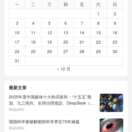
一
二
三
四
五
六
日
1
2
3
4
5
6
7
8
9
10
11
12
13
14
15
16
17
18
19
20
21
22
23
24
25
26
27
28
29
30
31
« 12 月
最新文章
2025年度中国媒体十大热词发布：“十五五”规
划、九三阅兵、全球治理倡议、DeepSeek（深
度求索）、人形机器人、苏超、票根经济、育
阅读(690)
儿补贴、科学素养、网络生态治理
我国科学家破解困扰科学界近70年难题
阅读(680)