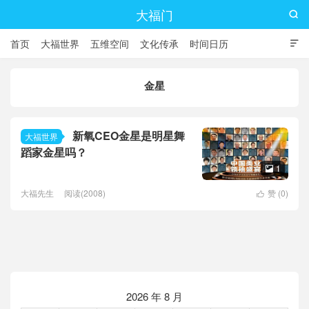
大福门

首页
大福世界
五维空间
文化传承
时间日历

金星
新氧CEO金星是明星舞
大福世界
蹈家金星吗？
1

大福先生
阅读(2008)
赞 (
0
)

2026 年 8 月