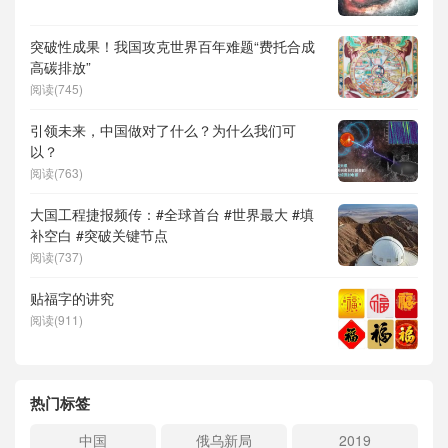
突破性成果！我国攻克世界百年难题“费托合成
高碳排放”
阅读(745)
引领未来，中国做对了什么？为什么我们可
以？
阅读(763)
大国工程捷报频传：#全球首台 #世界最大 #填
补空白 #突破关键节点
阅读(737)
贴福字的讲究
阅读(911)
热门标签
中国
俄乌新局
2019