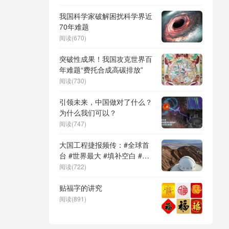
DeepSeek（深度求索）、人
形机器人、苏超、票根经济、
我国科学家破解困扰科学界近
育儿补贴、科学素养、网络生
70年难题
态治理
阅读(670)
突破性成果！我国攻克世界百
年难题“费托合成高碳排放”
阅读(730)
引领未来，中国做对了什么？
为什么我们可以？
阅读(747)
大国工程捷报频传：#全球首
台 #世界最大 #填补空白 #突
破关键节点
阅读(722)
贴福字的讲究
阅读(891)