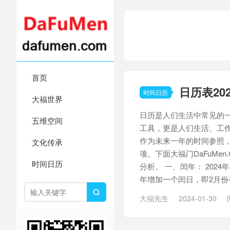
首页
日历表20
时间日历
大福世界
日历是人们生活中常见的
五维空间
工具，更是人们生活、工作
作为未来一年的时间参照
文化传承
项。下面大福门DaFuMen
时间日历
分析。 一、闰年： 202
年增加一个闰日，即2月份有

大福先生
2024-01-30
世界重要节日
/
中国农历
/
录日期
/
重要纪念日
/
闰年