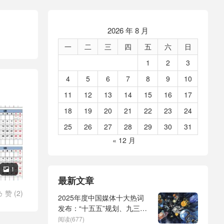
2026 年 8 月
一
二
三
四
五
六
日
1
2
3
4
5
6
7
8
9
10
11
12
13
14
15
16
17
18
19
20
21
22
23
24
25
26
27
28
29
30
31
« 12 月
1

最新文章
赞 (
2
)

2025年度中国媒体十大热词
活动
/
记
发布：“十五五”规划、九三阅
兵、全球治理倡议、
阅读(677)