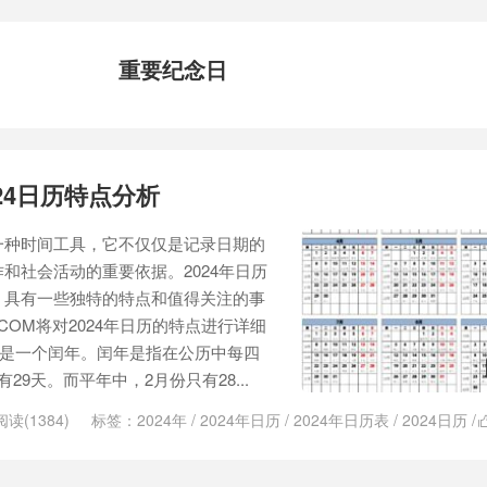
重要纪念日
24日历特点分析
一种时间工具，它不仅仅是记录日期的
和社会活动的重要依据。2024年日历
，具有一些独特的特点和值得关注的事
.COM将对2024年日历的特点进行详细
4年是一个闰年。闰年是指在公历中每四
29天。而平年中，2月份只有28...
阅读(1384)
标签：
2024年
/
2024年日历
/
2024年日历表
/
2024日历
/
国际体育赛事
/
日历
/
日历表
/
时间
/
时间参照
/
时间工具
/
爱八福
/
社会