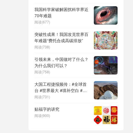
DeepSeek（深度求索）、人
形机器人、苏超、票根经济、
我国科学家破解困扰科学界近
育儿补贴、科学素养、网络生
70年难题
态治理
阅读(677)
突破性成果！我国攻克世界百
年难题“费托合成高碳排放”
阅读(738)
引领未来，中国做对了什么？
为什么我们可以？
阅读(758)
大国工程捷报频传：#全球首
台 #世界最大 #填补空白 #突
破关键节点
阅读(731)
贴福字的讲究
阅读(900)