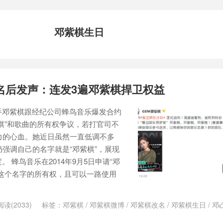
邓紫棋生日
名后发声：连发3遍邓紫棋捍卫权益
手邓紫棋跟经纪公司蜂鸟音乐爆发合约
棋”和歌曲的所有权争议，若打官司不
力的心血。她近日虽然一直低调不多
仍强调自己的名字就是“邓紫棋”，展现
 蜂鸟音乐在2014年9月5日申请“邓
这个名字的所有权，且可以一路使用
阅读(2033)
标签：
邓紫棋
/
邓紫棋微博
/
邓紫棋改名
/
邓紫棋生日
/
邓