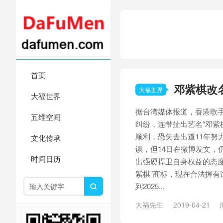
首页
邓紫棋改
大福世界
大福世界
据台湾媒体报道，香港歌
五维空间
纠纷，连带扯出艺名“邓紫
顺利，恐失去出道11年努
文化传承
谈，但14日在微博发文，
时间日历
出强硬捍卫自身权益的态度。
紫棋”商标，现在合法握有
到2025...

大福先生
2019-04-21
紫棋身高