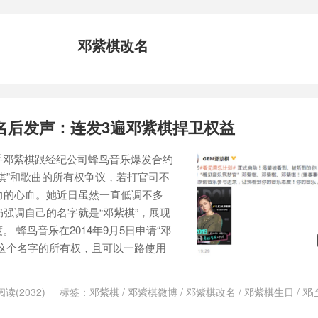
邓紫棋改名
名后发声：连发3遍邓紫棋捍卫权益
手邓紫棋跟经纪公司蜂鸟音乐爆发合约
棋”和歌曲的所有权争议，若打官司不
力的心血。她近日虽然一直低调不多
仍强调自己的名字就是“邓紫棋”，展现
 蜂鸟音乐在2014年9月5日申请“邓
这个名字的所有权，且可以一路使用
阅读(2032)
标签：
邓紫棋
/
邓紫棋微博
/
邓紫棋改名
/
邓紫棋生日
/
邓