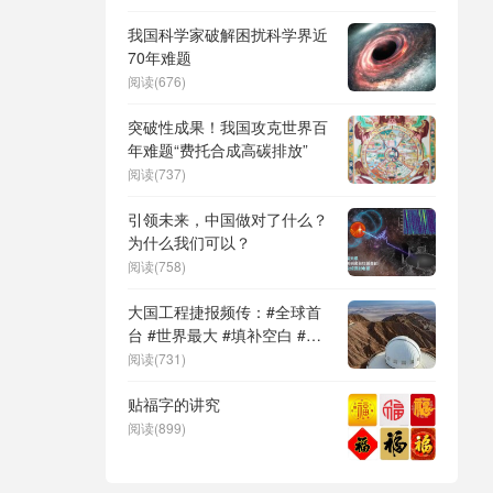
DeepSeek（深度求索）、人
形机器人、苏超、票根经济、
我国科学家破解困扰科学界近
育儿补贴、科学素养、网络生
70年难题
态治理
阅读(676)
突破性成果！我国攻克世界百
年难题“费托合成高碳排放”
阅读(737)
引领未来，中国做对了什么？
为什么我们可以？
阅读(758)
大国工程捷报频传：#全球首
台 #世界最大 #填补空白 #突
破关键节点
阅读(731)
贴福字的讲究
阅读(899)