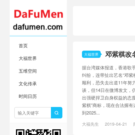
首页
邓紫棋改
大福世界
大福世界
据台湾媒体报道，香港歌
五维空间
纠纷，连带扯出艺名“邓紫
顺利，恐失去出道11年努
文化传承
谈，但14日在微博发文，
时间日历
出强硬捍卫自身权益的态度。
紫棋”商标，现在合法握有
到2025...

大福先生
2019-04-21
紫棋身高