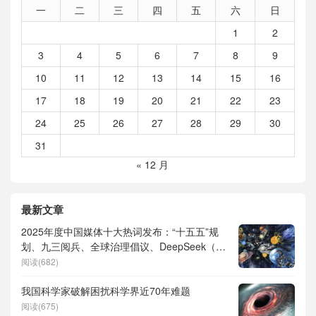
一
二
三
四
五
六
日
1
2
3
4
5
6
7
8
9
10
11
12
13
14
15
16
17
18
19
20
21
22
23
24
25
26
27
28
29
30
31
« 12 月
最新文章
2025年度中国媒体十大热词发布：“十五五”规
划、九三阅兵、全球治理倡议、DeepSeek（深
度求索）、人形机器人、苏超、票根经济、育
阅读(682)
儿补贴、科学素养、网络生态治理
我国科学家破解困扰科学界近70年难题
阅读(675)