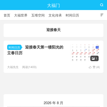
大福门

首页
大福世界
五维空间
文化传承
时间日历

迎接春天
迎接春天第一缕阳光的
时间日历
立春日历
1

大福先生
阅读(1403)
赞 (
4
)

2026 年 8 月