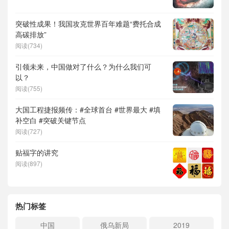
突破性成果！我国攻克世界百年难题“费托合成
高碳排放”
阅读(734)
引领未来，中国做对了什么？为什么我们可
以？
阅读(755)
大国工程捷报频传：#全球首台 #世界最大 #填
补空白 #突破关键节点
阅读(727)
贴福字的讲究
阅读(897)
热门标签
中国
俄乌新局
2019