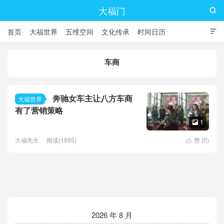
大福门

首页
大福世界
五维空间
文化传承
时间日历

车商
奔驰女车主让八方车商
大福世界
有了营销策略
1

大福先生
阅读(1995)
赞 (
0
)

2026 年 8 月