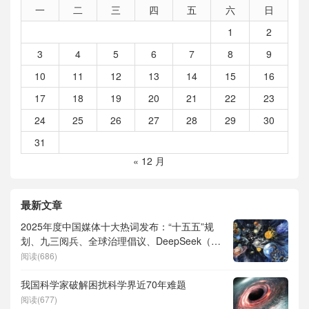
一
二
三
四
五
六
日
1
2
3
4
5
6
7
8
9
10
11
12
13
14
15
16
17
18
19
20
21
22
23
24
25
26
27
28
29
30
31
« 12 月
最新文章
2025年度中国媒体十大热词发布：“十五五”规
划、九三阅兵、全球治理倡议、DeepSeek（深
度求索）、人形机器人、苏超、票根经济、育
阅读(686)
儿补贴、科学素养、网络生态治理
我国科学家破解困扰科学界近70年难题
阅读(677)