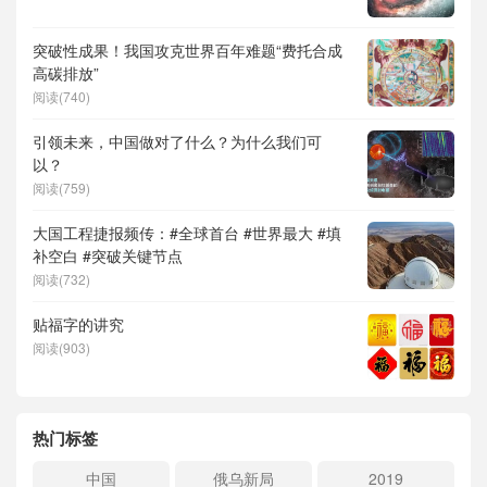
突破性成果！我国攻克世界百年难题“费托合成
高碳排放”
阅读(740)
引领未来，中国做对了什么？为什么我们可
以？
阅读(759)
大国工程捷报频传：#全球首台 #世界最大 #填
补空白 #突破关键节点
阅读(732)
贴福字的讲究
阅读(903)
热门标签
中国
俄乌新局
2019