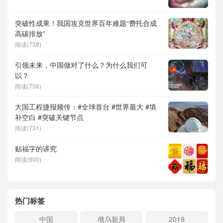
突破性成果！我国攻克世界百年难题“费托合成
高碳排放”
阅读(738)
引领未来，中国做对了什么？为什么我们可
以？
阅读(758)
大国工程捷报频传：#全球首台 #世界最大 #填
补空白 #突破关键节点
阅读(731)
贴福字的讲究
阅读(900)
热门标签
中国
俄乌新局
2019