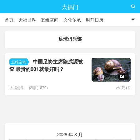
大福门

首页
大福世界
五维空间
文化传承
时间日历

足球俱乐部
中国足协主席陈戌源被
五维空间
查 最贵的001就最好吗？
1

大福先生
阅读(1870)
赞 (
1
)

2026 年 8 月