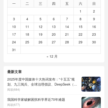
一
二
三
四
五
六
日
1
2
3
4
5
6
7
8
9
10
11
12
13
14
15
16
17
18
19
20
21
22
23
24
25
26
27
28
29
30
31
« 12 月
最新文章
2025年度中国媒体十大热词发布：“十五五”规
划、九三阅兵、全球治理倡议、DeepSeek（深
度求索）、人形机器人、苏超、票根经济、育
阅读(684)
儿补贴、科学素养、网络生态治理
我国科学家破解困扰科学界近70年难题
阅读(677)