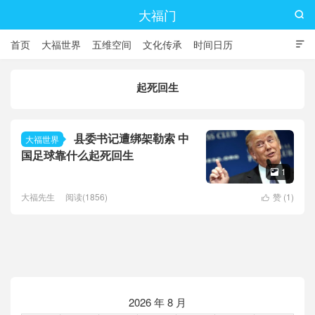
大福门

首页
大福世界
五维空间
文化传承
时间日历

起死回生
县委书记遭绑架勒索 中
大福世界
国足球靠什么起死回生
1

大福先生
阅读(1856)
赞 (
1
)

2026 年 8 月