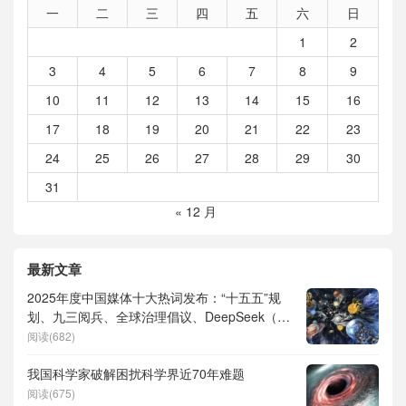
一
二
三
四
五
六
日
1
2
3
4
5
6
7
8
9
10
11
12
13
14
15
16
17
18
19
20
21
22
23
24
25
26
27
28
29
30
31
« 12 月
最新文章
2025年度中国媒体十大热词发布：“十五五”规
划、九三阅兵、全球治理倡议、DeepSeek（深
度求索）、人形机器人、苏超、票根经济、育
阅读(682)
儿补贴、科学素养、网络生态治理
我国科学家破解困扰科学界近70年难题
阅读(675)