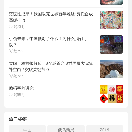
突破性成果！我国攻克世界百年难题“费托合成
高碳排放”
阅读(734)
引领未来，中国做对了什么？为什么我们可
以？
阅读(755)
大国工程捷报频传：#全球首台 #世界最大 #填
补空白 #突破关键节点
阅读(727)
贴福字的讲究
阅读(897)
热门标签
中国
俄乌新局
2019