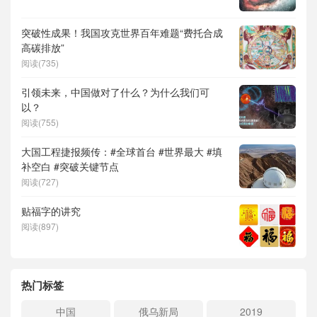
突破性成果！我国攻克世界百年难题“费托合成
高碳排放”
阅读(735)
引领未来，中国做对了什么？为什么我们可
以？
阅读(755)
大国工程捷报频传：#全球首台 #世界最大 #填
补空白 #突破关键节点
阅读(727)
贴福字的讲究
阅读(897)
热门标签
中国
俄乌新局
2019