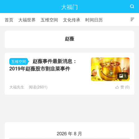
大福门

首页
大福世界
五维空间
文化传承
时间日历

赵薇
赵薇事件最新消息：
五维空间
2019年赵薇股市割韭菜事件
1

大福先生
阅读(2601)
赞 (
0
)

2026 年 8 月