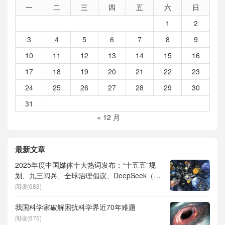
一
二
三
四
五
六
日
1
2
3
4
5
6
7
8
9
10
11
12
13
14
15
16
17
18
19
20
21
22
23
24
25
26
27
28
29
30
31
« 12 月
最新文章
2025年度中国媒体十大热词发布：“十五五”规
划、九三阅兵、全球治理倡议、DeepSeek（深
度求索）、人形机器人、苏超、票根经济、育
阅读(683)
儿补贴、科学素养、网络生态治理
我国科学家破解困扰科学界近70年难题
阅读(675)