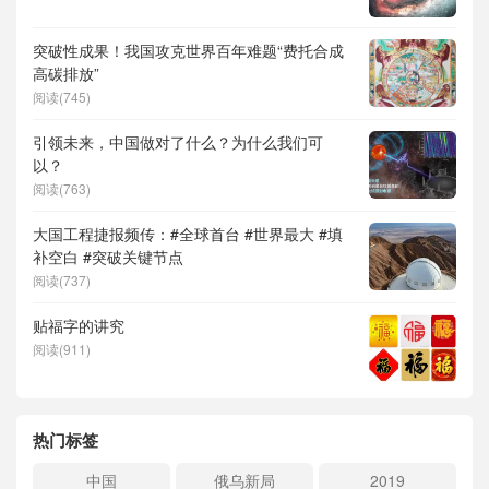
突破性成果！我国攻克世界百年难题“费托合成
高碳排放”
阅读(745)
引领未来，中国做对了什么？为什么我们可
以？
阅读(763)
大国工程捷报频传：#全球首台 #世界最大 #填
补空白 #突破关键节点
阅读(737)
贴福字的讲究
阅读(911)
热门标签
中国
俄乌新局
2019