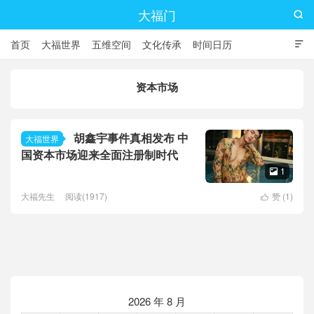
大福门

首页
大福世界
五维空间
文化传承
时间日历

资本市场
胡鑫宇事件真相发布 中
大福世界
国资本市场迎来全面注册制时代
1

大福先生
阅读(1917)
赞 (
1
)

2026 年 8 月