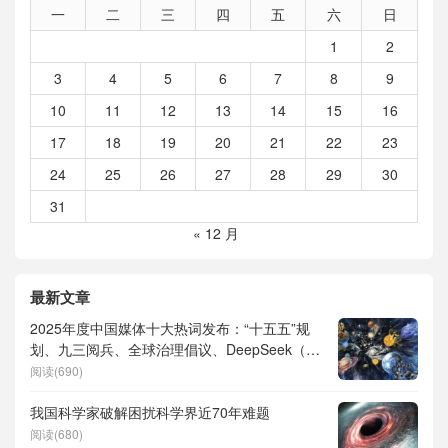
一
二
三
四
五
六
日
1
2
3
4
5
6
7
8
9
10
11
12
13
14
15
16
17
18
19
20
21
22
23
24
25
26
27
28
29
30
31
« 12 月
最新文章
2025年度中国媒体十大热词发布：“十五五”规
划、九三阅兵、全球治理倡议、DeepSeek（深
度求索）、人形机器人、苏超、票根经济、育
阅读(690)
儿补贴、科学素养、网络生态治理
我国科学家破解困扰科学界近70年难题
阅读(680)