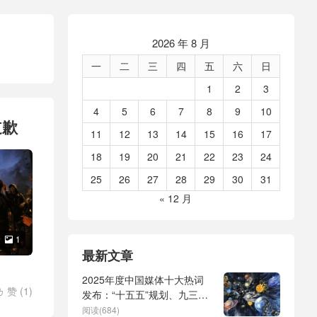
2026 年 8 月
一
二
三
四
五
六
日
1
2
3
4
5
6
7
8
9
10
道歉
11
12
13
14
15
16
17
18
19
20
21
22
23
24
25
26
27
28
29
30
31
« 12 月
1

最新文章
2025年度中国媒体十大热词
赞 (
1
)

发布：“十五五”规划、九三阅
气球事
兵、全球治理倡议、
阅读(684)