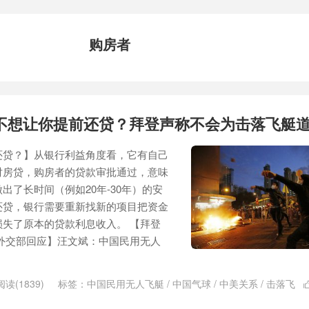
购房者
不想让你提前还贷？拜登声称不会为击落飞艇
还贷？】从银行利益角度看，它有自己
对房贷，购房者的贷款审批通过，意味
出了长时间（例如20年-30年）的安
还贷，银行需要重新找新的项目把资金
失了原本的贷款利息收入。 【拜登
外交部回应】汪文斌：中国民用无人
阅读(1839)
标签：
中国民用无人飞艇
/
中国气球
/
中美关系
/
击落飞
胞胎兄弟失联
/
取保候审
/
房贷
/
拜登
/
提前还贷
/
新的项目
/
权色交易
/