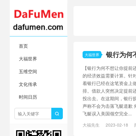
首页
银行为何
大福世界
大福世界
【银行为何不想让你提前
五维空间
的经济效益需要计算。针
着银行已经在这笔资金上做
文化传承
排。借款人突然决定提前
时间日历
投出去。在这期间，银行损
声称不会为击落飞艇道歉 
飞艇误入美国领空完全...

大福先生
2023-02-18
艇
/
北京户口
/
升级危机
/
双