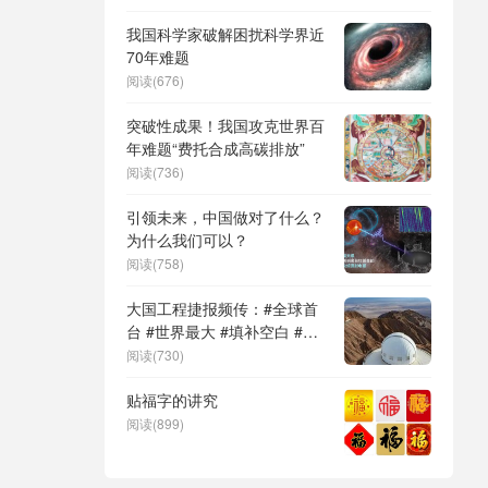
贷款利
DeepSeek（深度求索）、人
形机器人、苏超、票根经济、
我国科学家破解困扰科学界近
育儿补贴、科学素养、网络生
70年难题
态治理
阅读(676)
突破性成果！我国攻克世界百
年难题“费托合成高碳排放”
阅读(736)
引领未来，中国做对了什么？
为什么我们可以？
阅读(758)
大国工程捷报频传：#全球首
台 #世界最大 #填补空白 #突
破关键节点
阅读(730)
贴福字的讲究
阅读(899)