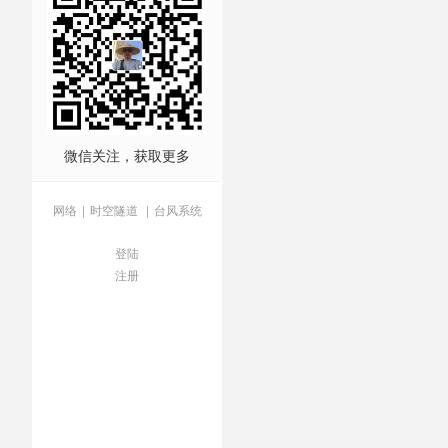
件
/
激化矛盾
/
管控危机
/
经
息收入
/
资金投出去
/
跨省
微信关注，获取更多
网络
|
时空隧道
|
台风系统
登陆
注册