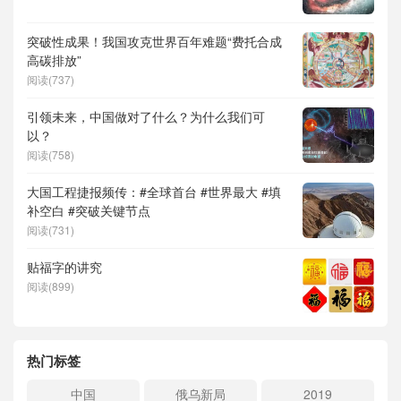
突破性成果！我国攻克世界百年难题“费托合成
高碳排放”
阅读(737)
引领未来，中国做对了什么？为什么我们可
以？
阅读(758)
大国工程捷报频传：#全球首台 #世界最大 #填
补空白 #突破关键节点
阅读(731)
贴福字的讲究
阅读(899)
热门标签
中国
俄乌新局
2019