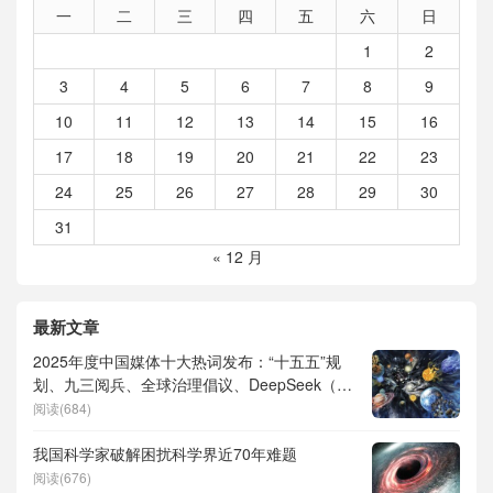
一
二
三
四
五
六
日
1
2
3
4
5
6
7
8
9
10
11
12
13
14
15
16
17
18
19
20
21
22
23
24
25
26
27
28
29
30
31
« 12 月
最新文章
2025年度中国媒体十大热词发布：“十五五”规
划、九三阅兵、全球治理倡议、DeepSeek（深
度求索）、人形机器人、苏超、票根经济、育
阅读(684)
儿补贴、科学素养、网络生态治理
我国科学家破解困扰科学界近70年难题
阅读(676)