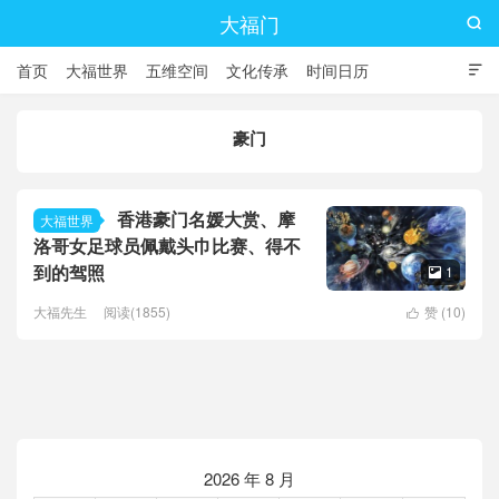
大福门

首页
大福世界
五维空间
文化传承
时间日历

豪门
香港豪门名媛大赏、摩
大福世界
洛哥女足球员佩戴头巾比赛、得不
到的驾照
1

大福先生
阅读(1855)
赞 (
10
)

2026 年 8 月