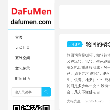
首页
轮回的概
大福世界
大福世界
轮回词意是循环，如轮转
五维空间
又称流转、轮转、生死轮
魂又轮回重新投胎成为另
文化传承
已。如不寻求“解脱”，即永
时间日历
生、饿鬼、地狱） 中生死
轮回是多少年一次？ 没有
会，凡夫不懂佛法自...

大福先生
2023-10-28
/
循环
/
无有穷尽
/
流转
/
生