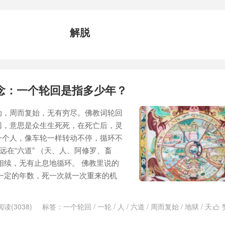
解脱
念：一个轮回是指多少年？
动，周而复始，无有穷尽。佛教词轮回
回，意思是众生生死死，在死亡后，灵
一个人，像车轮一样转动不停，循环不
远在“六道” （天、人、阿修罗、畜
相续，无有止息地循环。 佛教里说的
一定的年数，死一次就一次重来的机
阅读(3038)
标签：
一个轮回
/
一轮
/
人
/
六道
/
周而复始
/
地狱
/
天

死轮回
/
生生死死
/
畜生
/
解脱
/
轮回
/
轮转
/
阿修罗
/
饿鬼