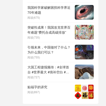
DeepSeek（深度求索）、人
形机器人、苏超、票根经济、
我国科学家破解困扰科学界近
育儿补贴、科学素养、网络生
70年难题
态治理
阅读(675)
突破性成果！我国攻克世界百
年难题“费托合成高碳排放”
阅读(735)
引领未来，中国做对了什么？
为什么我们可以？
阅读(755)
大国工程捷报频传：#全球首
台 #世界最大 #填补空白 #突
破关键节点
阅读(727)
贴福字的讲究
阅读(897)