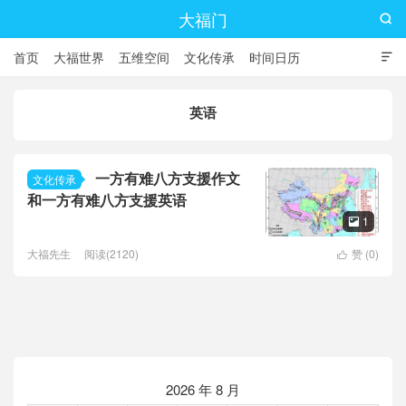
大福门

首页
大福世界
五维空间
文化传承
时间日历

英语
一方有难八方支援作文
文化传承
和一方有难八方支援英语
1

大福先生
阅读(2120)
赞 (
0
)

2026 年 8 月