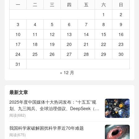
一
二
三
四
五
六
日
1
2
3
4
5
6
7
8
9
10
11
12
13
14
15
16
17
18
19
20
21
22
23
24
25
26
27
28
29
30
31
« 12 月
最新文章
2025年度中国媒体十大热词发布：“十五五”规
划、九三阅兵、全球治理倡议、DeepSeek（深
度求索）、人形机器人、苏超、票根经济、育
阅读(682)
儿补贴、科学素养、网络生态治理
我国科学家破解困扰科学界近70年难题
阅读(675)