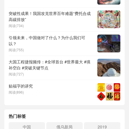
突破性成果！我国攻克世界百年难题“费托合成
高碳排放”
阅读(734)
引领未来，中国做对了什么？为什么我们可
以？
阅读(755)
大国工程捷报频传：#全球首台 #世界最大 #填
补空白 #突破关键节点
阅读(727)
贴福字的讲究
阅读(896)
热门标签
中国
俄乌新局
2019