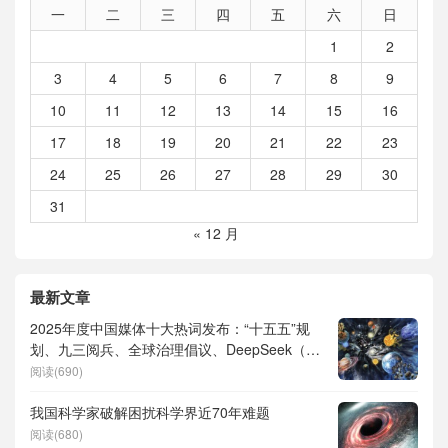
一
二
三
四
五
六
日
1
2
3
4
5
6
7
8
9
10
11
12
13
14
15
16
17
18
19
20
21
22
23
24
25
26
27
28
29
30
31
« 12 月
最新文章
2025年度中国媒体十大热词发布：“十五五”规
划、九三阅兵、全球治理倡议、DeepSeek（深
度求索）、人形机器人、苏超、票根经济、育
阅读(690)
儿补贴、科学素养、网络生态治理
我国科学家破解困扰科学界近70年难题
阅读(680)