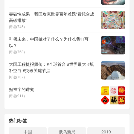
突破性成果！我国攻克世界百年难题“费托合成
高碳排放”
阅读(745)
引领未来，中国做对了什么？为什么我们可
以？
阅读(763)
大国工程捷报频传：#全球首台 #世界最大 #填
补空白 #突破关键节点
阅读(737)
贴福字的讲究
阅读(911)
热门标签
中国
俄乌新局
2019