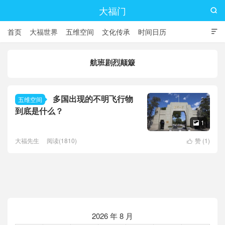
大福门

首页
大福世界
五维空间
文化传承
时间日历

航班剧烈颠簸
多国出现的不明飞行物
五维空间
到底是什么？
1

大福先生
阅读(1810)
赞 (
1
)

2026 年 8 月