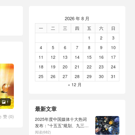
2026 年 8 月
一
二
三
四
五
六
日
1
2
3
4
5
6
7
8
9
10
11
12
13
14
15
16
17
18
19
20
21
22
23
24
25
26
27
28
29
30
31
« 12 月
1

最新文章
赞 (
0
)

2025年度中国媒体十大热词
发布：“十五五”规划、九三阅
兵、全球治理倡议、
阅读(682)