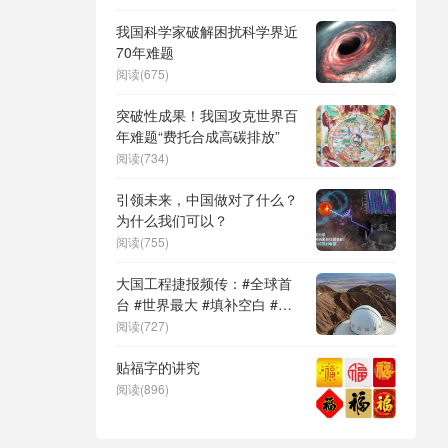
DeepSeek（深度求索）、人
形机器人、苏超、票根经济、
我国科学家破解困扰科学界近
育儿补贴、科学素养、网络生
70年难题
态治理
阅读(675)
突破性成果！我国攻克世界百
年难题“费托合成高碳排放”
阅读(734)
引领未来，中国做对了什么？
为什么我们可以？
阅读(755)
大国工程捷报频传：#全球首
台 #世界最大 #填补空白 #突
破关键节点
阅读(727)
贴福字的讲究
阅读(896)