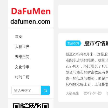
首页
股市行情
五维空间
大福世界
截至2019年3月末，这是
五维空间
者跑步进场的结果。据统计
202.48万，环比增长了1
文化传承
显然与股市的财富效应有关
时间日历
去年的低迷与颓势，而是
从指数涨幅上看，上证指数就从

大福先生
2019-04-23
情
/
财富效应
/
跑步进场