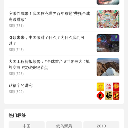
突破性成果！我国攻克世界百年难题“费托合成
高碳排放”
阅读(731)
引领未来，中国做对了什么？为什么我们可
以？
阅读(748)
大国工程捷报频传：#全球首台 #世界最大 #填
补空白 #突破关键节点
阅读(723)
贴福字的讲究
阅读(892)
热门标签
中国
俄乌新局
2019