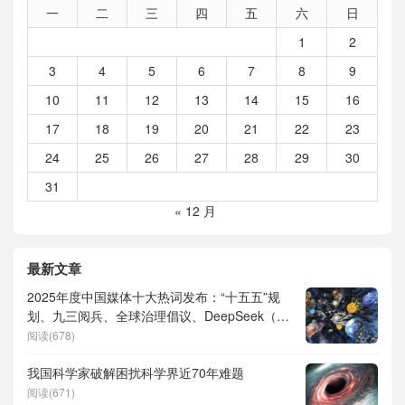
一
二
三
四
五
六
日
1
2
3
4
5
6
7
8
9
10
11
12
13
14
15
16
17
18
19
20
21
22
23
24
25
26
27
28
29
30
31
« 12 月
最新文章
2025年度中国媒体十大热词发布：“十五五”规
划、九三阅兵、全球治理倡议、DeepSeek（深
度求索）、人形机器人、苏超、票根经济、育
阅读(678)
儿补贴、科学素养、网络生态治理
我国科学家破解困扰科学界近70年难题
阅读(671)