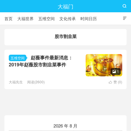
大福门

首页
大福世界
五维空间
文化传承
时间日历

股市割韭菜
赵薇事件最新消息：
五维空间
2019年赵薇股市割韭菜事件
1

大福先生
阅读(2600)
赞 (
0
)

2026 年 8 月