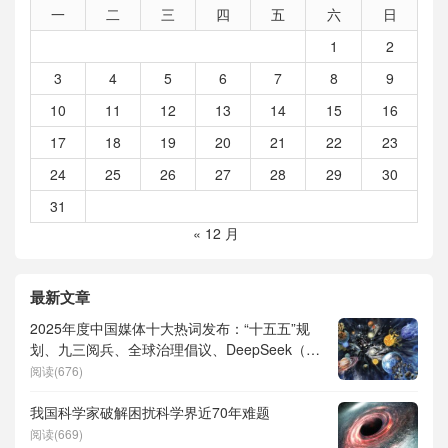
一
二
三
四
五
六
日
1
2
3
4
5
6
7
8
9
10
11
12
13
14
15
16
17
18
19
20
21
22
23
24
25
26
27
28
29
30
31
« 12 月
最新文章
2025年度中国媒体十大热词发布：“十五五”规
划、九三阅兵、全球治理倡议、DeepSeek（深
度求索）、人形机器人、苏超、票根经济、育
阅读(676)
儿补贴、科学素养、网络生态治理
我国科学家破解困扰科学界近70年难题
阅读(669)