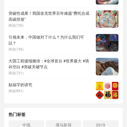
突破性成果！我国攻克世界百年难题“费托合成
高碳排放”
阅读(730)
引领未来，中国做对了什么？为什么我们可
以？
阅读(746)
大国工程捷报频传：#全球首台 #世界最大 #填
补空白 #突破关键节点
阅读(721)
贴福字的讲究
阅读(891)
热门标签
中国
俄乌新局
2019