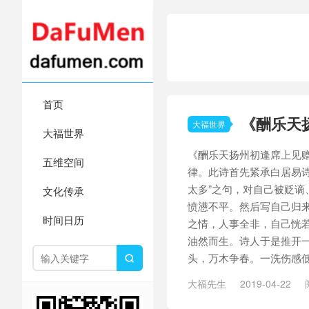
首页
《酬乐天
大福世界
大福世界
《酬乐天扬州初逢席上见
五维空间
律。此诗首先紧承白居易诗
太多”之句，对自己被贬谪
文化传承
愤懑不平。然后写自己归
时间日历
之情，人事全非，自己恍
油然而生。诗人于是推开
头，万木争春。一洗伤感低沉

大福先生
2019-04-22
赏析