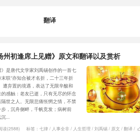
翻译
扬州初逢席上见赠》原文和翻译以及赏析
赠》是唐代文学家刘禹锡创作的一首七
末联“亦知合被才名折，二十三年折
、遭弃置的境遇，表达了无限辛酸和
来的感触：老友已逝，只有无尽的怀念
若隔世之人。无限悲痛怅惘之情，不禁
一步，沉舟侧畔，千帆竞发；病树前
...
阅读(2588)
标签：
七律
/
人事全非
/
人生哲理
/
刘禹锡
/
原文
/
翻译
/