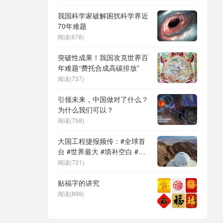
DeepSeek（深度求索）、人
形机器人、苏超、票根经济、
我国科学家破解困扰科学界近
育儿补贴、科学素养、网络生
70年难题
态治理
阅读(676)
突破性成果！我国攻克世界百
年难题“费托合成高碳排放”
阅读(737)
引领未来，中国做对了什么？
为什么我们可以？
阅读(758)
大国工程捷报频传：#全球首
台 #世界最大 #填补空白 #突
破关键节点
阅读(731)
贴福字的讲究
阅读(899)