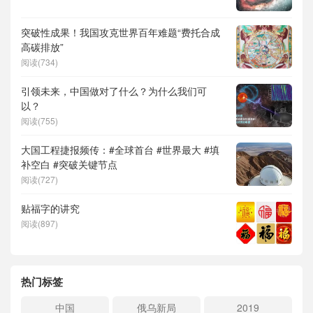
突破性成果！我国攻克世界百年难题“费托合成
高碳排放”
阅读(734)
引领未来，中国做对了什么？为什么我们可
以？
阅读(755)
大国工程捷报频传：#全球首台 #世界最大 #填
补空白 #突破关键节点
阅读(727)
贴福字的讲究
阅读(897)
热门标签
中国
俄乌新局
2019