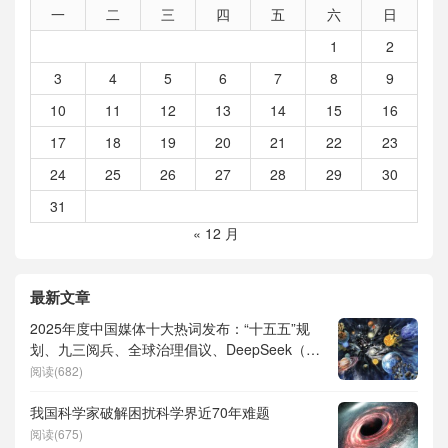
一
二
三
四
五
六
日
1
2
3
4
5
6
7
8
9
10
11
12
13
14
15
16
17
18
19
20
21
22
23
24
25
26
27
28
29
30
31
« 12 月
最新文章
2025年度中国媒体十大热词发布：“十五五”规
划、九三阅兵、全球治理倡议、DeepSeek（深
度求索）、人形机器人、苏超、票根经济、育
阅读(682)
儿补贴、科学素养、网络生态治理
我国科学家破解困扰科学界近70年难题
阅读(675)