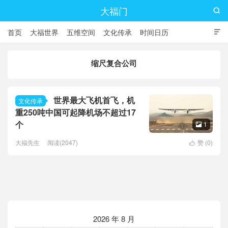
大福门

首页
大福世界
五维空间
文化传承
时间日历

缩尺复合公司
世界最大飞机首飞，机
文化传承
重250吨中国可起降机场不超过17
个
1

大福先生
阅读(2047)
赞 (
0
)

2026 年 8 月