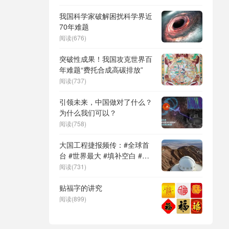
贷款利
DeepSeek（深度求索）、人
形机器人、苏超、票根经济、
我国科学家破解困扰科学界近
育儿补贴、科学素养、网络生
70年难题
态治理
阅读(676)
突破性成果！我国攻克世界百
年难题“费托合成高碳排放”
阅读(737)
引领未来，中国做对了什么？
为什么我们可以？
阅读(758)
大国工程捷报频传：#全球首
台 #世界最大 #填补空白 #突
破关键节点
阅读(731)
贴福字的讲究
阅读(899)