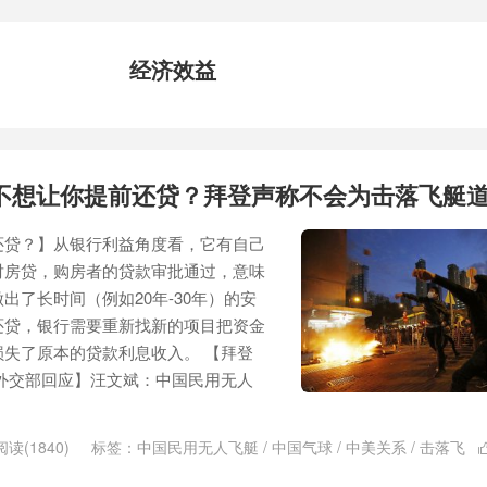
经济效益
不想让你提前还贷？拜登声称不会为击落飞艇
还贷？】从银行利益角度看，它有自己
对房贷，购房者的贷款审批通过，意味
出了长时间（例如20年-30年）的安
还贷，银行需要重新找新的项目把资金
失了原本的贷款利息收入。 【拜登
外交部回应】汪文斌：中国民用无人
阅读(1840)
标签：
中国民用无人飞艇
/
中国气球
/
中美关系
/
击落飞
胞胎兄弟失联
/
取保候审
/
房贷
/
拜登
/
提前还贷
/
新的项目
/
权色交易
/