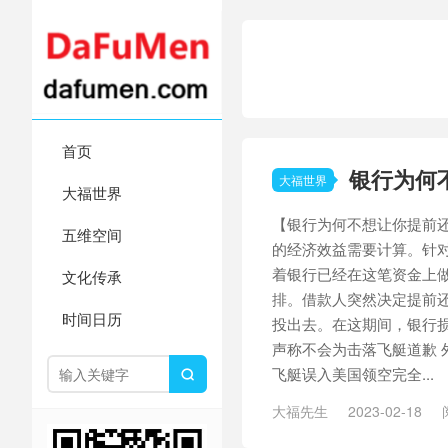
首页
银行为何
大福世界
大福世界
【银行为何不想让你提前
五维空间
的经济效益需要计算。针
着银行已经在这笔资金上做
文化传承
排。借款人突然决定提前
时间日历
投出去。在这期间，银行损
声称不会为击落飞艇道歉 
飞艇误入美国领空完全...

大福先生
2023-02-18
艇
/
北京户口
/
升级危机
/
双