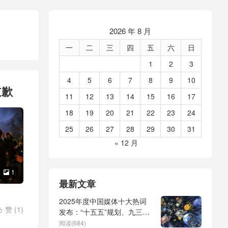
2026 年 8 月
一
二
三
四
五
六
日
1
2
3
4
5
6
7
8
9
10
道歉
11
12
13
14
15
16
17
18
19
20
21
22
23
24
25
26
27
28
29
30
31
« 12 月
1

最新文章
2025年度中国媒体十大热词
赞 (
1
)

发布：“十五五”规划、九三阅
气球事
兵、全球治理倡议、
阅读(684)