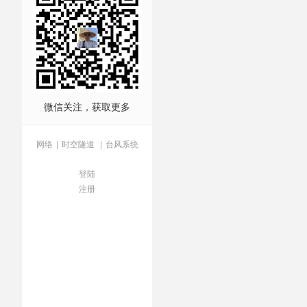
件
/
激化矛盾
/
管控危机
/
经
息收入
/
资金投出去
/
跨省
微信关注，获取更多
网络
|
时空隧道
|
台风系统
登陆
注册