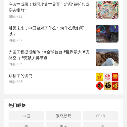
突破性成果！我国攻克世界百年难题“费托合成
高碳排放”
阅读(733)
引领未来，中国做对了什么？为什么我们可
以？
阅读(752)
大国工程捷报频传：#全球首台 #世界最大 #填
补空白 #突破关键节点
阅读(726)
贴福字的讲究
阅读(895)
热门标签
中国
俄乌新局
2019
爱
美国
八方