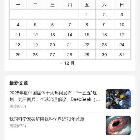
一
二
三
四
五
六
日
1
2
3
4
5
6
7
8
9
10
11
12
13
14
15
16
17
18
19
20
21
22
23
24
25
26
27
28
29
30
31
« 12 月
最新文章
2025年度中国媒体十大热词发布：“十五五”规
划、九三阅兵、全球治理倡议、DeepSeek（深
度求索）、人形机器人、苏超、票根经济、育
阅读(680)
儿补贴、科学素养、网络生态治理
我国科学家破解困扰科学界近70年难题
阅读(673)