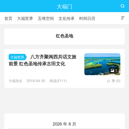
大福门

首页
大福世界
五维空间
文化传承
时间日历

红色圣地
八方齐聚闽西共话文旅
大福世界
前景 红色圣地传承古田文化
1

大福先生
2019-04-30
阅读(2111)
赞 (
0
)

2026 年 8 月