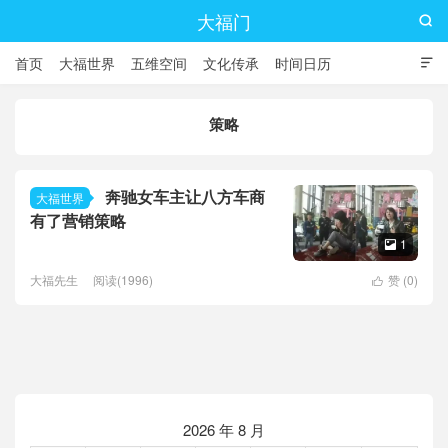
大福门

首页
大福世界
五维空间
文化传承
时间日历

策略
奔驰女车主让八方车商
大福世界
有了营销策略
1

大福先生
阅读(1996)
赞 (
0
)

2026 年 8 月