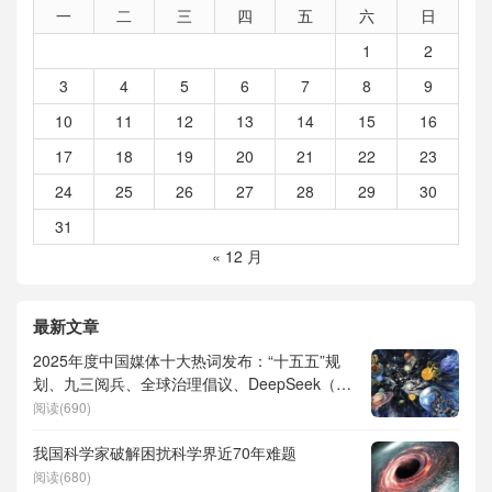
一
二
三
四
五
六
日
1
2
3
4
5
6
7
8
9
10
11
12
13
14
15
16
17
18
19
20
21
22
23
24
25
26
27
28
29
30
31
« 12 月
最新文章
2025年度中国媒体十大热词发布：“十五五”规
划、九三阅兵、全球治理倡议、DeepSeek（深
度求索）、人形机器人、苏超、票根经济、育
阅读(690)
儿补贴、科学素养、网络生态治理
我国科学家破解困扰科学界近70年难题
阅读(680)