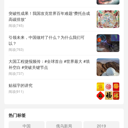
突破性成果！我国攻克世界百年难题“费托合成
高碳排放”
阅读(745)
引领未来，中国做对了什么？为什么我们可
以？
阅读(763)
大国工程捷报频传：#全球首台 #世界最大 #填
补空白 #突破关键节点
阅读(737)
贴福字的讲究
阅读(911)
热门标签
中国
俄乌新局
2019