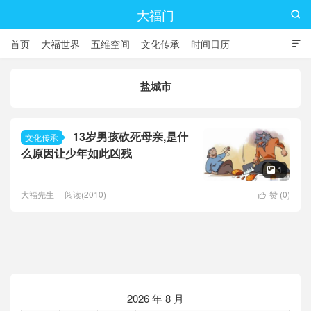
大福门

首页
大福世界
五维空间
文化传承
时间日历

盐城市
13岁男孩砍死母亲,是什
文化传承
么原因让少年如此凶残
1

大福先生
阅读(2010)
赞 (
0
)

2026 年 8 月