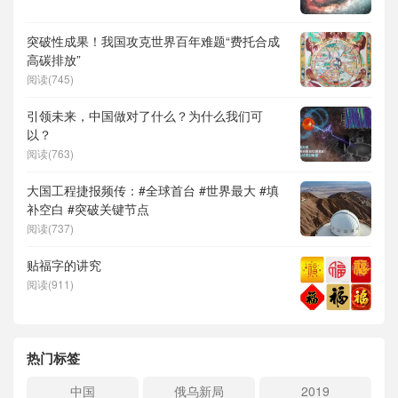
突破性成果！我国攻克世界百年难题“费托合成
高碳排放”
阅读(745)
引领未来，中国做对了什么？为什么我们可
以？
阅读(763)
大国工程捷报频传：#全球首台 #世界最大 #填
补空白 #突破关键节点
阅读(737)
贴福字的讲究
阅读(911)
热门标签
中国
俄乌新局
2019