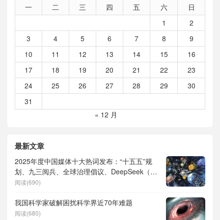
一
二
三
四
五
六
日
1
2
3
4
5
6
7
8
9
10
11
12
13
14
15
16
17
18
19
20
21
22
23
24
25
26
27
28
29
30
31
« 12 月
最新文章
2025年度中国媒体十大热词发布：“十五五”规
划、九三阅兵、全球治理倡议、DeepSeek（深
度求索）、人形机器人、苏超、票根经济、育
阅读(690)
儿补贴、科学素养、网络生态治理
我国科学家破解困扰科学界近70年难题
阅读(680)