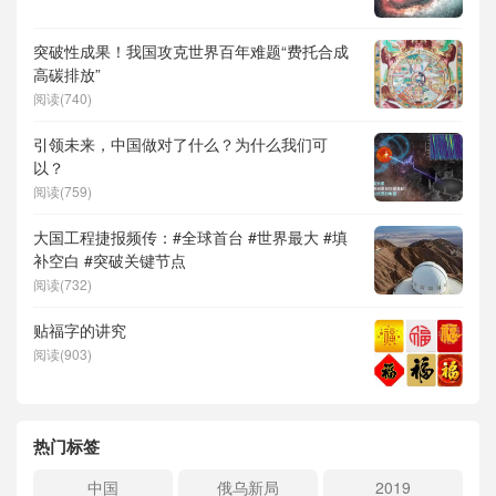
突破性成果！我国攻克世界百年难题“费托合成
高碳排放”
阅读(740)
引领未来，中国做对了什么？为什么我们可
以？
阅读(759)
大国工程捷报频传：#全球首台 #世界最大 #填
补空白 #突破关键节点
阅读(732)
贴福字的讲究
阅读(903)
热门标签
中国
俄乌新局
2019