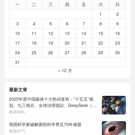
一
二
三
四
五
六
日
1
2
3
4
5
6
7
8
9
10
11
12
13
14
15
16
17
18
19
20
21
22
23
24
25
26
27
28
29
30
31
« 12 月
最新文章
2025年度中国媒体十大热词发布：“十五五”规
划、九三阅兵、全球治理倡议、DeepSeek（深
度求索）、人形机器人、苏超、票根经济、育
阅读(686)
儿补贴、科学素养、网络生态治理
我国科学家破解困扰科学界近70年难题
阅读(677)