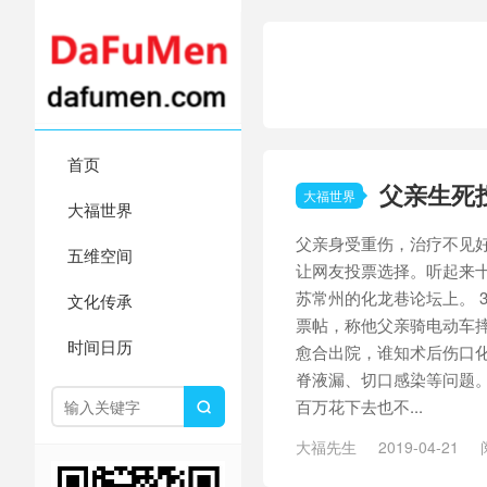
首页
父亲生死
大福世界
大福世界
父亲身受重伤，治疗不见
五维空间
让网友投票选择。听起来
苏常州的化龙巷论坛上。 
文化传承
票帖，称他父亲骑电动车
时间日历
愈合出院，谁知术后伤口
脊液漏、切口感染等问题。医
百万花下去也不...

大福先生
2019-04-21