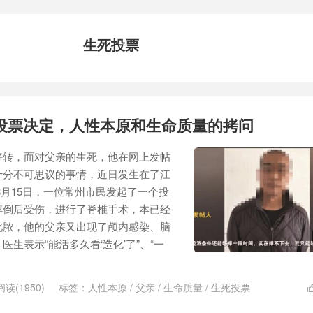
生死投票
投票决定，人性本原和生命质量的拷问
好转，面对父亲的生死，他在网上发帖
十分不可思议的事情，近日发生在了江
3月15日，一位常州市民发起了一个投
摔倒后受伤，进行了脊椎手术，本已经
化脓，他的父亲又出现了颅内感染、脑
生表示“能活多久看‘造化’了”、“一
阅读(1950)
标签：
人性本原
/
父亲
/
生命质量
/
生死投票