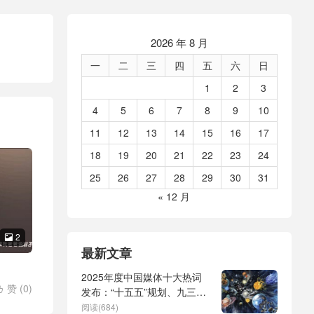
2026 年 8 月
一
二
三
四
五
六
日
1
2
3
4
5
6
7
8
9
10
11
12
13
14
15
16
17
18
19
20
21
22
23
24
25
26
27
28
29
30
31
« 12 月
2

最新文章
2025年度中国媒体十大热词
赞 (
0
)

发布：“十五五”规划、九三阅
兵、全球治理倡议、
阅读(684)