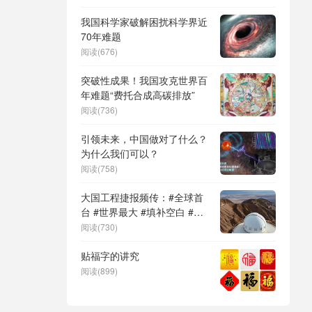
DeepSeek（深度求索）、人
形机器人、苏超、票根经济、
我国科学家破解困扰科学界近
育儿补贴、科学素养、网络生
70年难题
态治理
阅读(676)
突破性成果！我国攻克世界百
年难题“费托合成高碳排放”
阅读(736)
引领未来，中国做对了什么？
为什么我们可以？
阅读(758)
大国工程捷报频传：#全球首
台 #世界最大 #填补空白 #突
破关键节点
阅读(730)
贴福字的讲究
阅读(899)