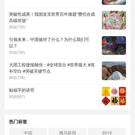
突破性成果！我国攻克世界百年难题“费托合成
高碳排放”
阅读(735)
引领未来，中国做对了什么？为什么我们可
以？
阅读(756)
大国工程捷报频传：#全球首台 #世界最大 #填
补空白 #突破关键节点
阅读(728)
贴福字的讲究
阅读(897)
热门标签
中国
俄乌新局
2019