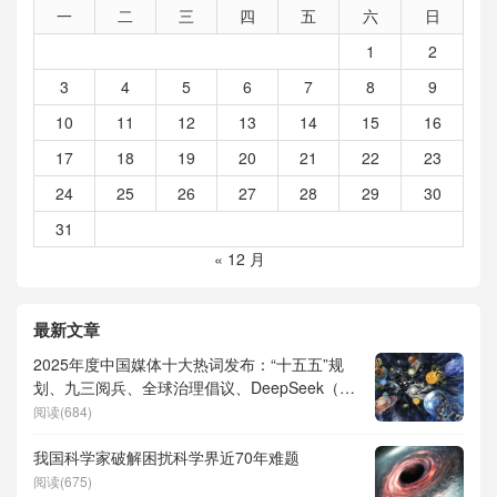
一
二
三
四
五
六
日
1
2
3
4
5
6
7
8
9
10
11
12
13
14
15
16
17
18
19
20
21
22
23
24
25
26
27
28
29
30
31
« 12 月
最新文章
2025年度中国媒体十大热词发布：“十五五”规
划、九三阅兵、全球治理倡议、DeepSeek（深
度求索）、人形机器人、苏超、票根经济、育
阅读(684)
儿补贴、科学素养、网络生态治理
我国科学家破解困扰科学界近70年难题
阅读(675)