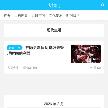
大福门

首页
大福世界
五维空间
文化传承
时间日历

现代生活
神隐更新日历是细致管
时间日历
理时间的利器
1

大福先生
阅读(2136)
赞 (
2
)

2026 年 8 月