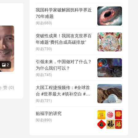
DeepSeek（深度求索）、人
形机器人、苏超、票根经济、
我国科学家破解困扰科学界近
育儿补贴、科学素养、网络生
70年难题
态治理
阅读(669)
突破性成果！我国攻克世界百
年难题“费托合成高碳排放”
阅读(730)
引领未来，中国做对了什么？
2

为什么我们可以？
阅读(745)
赞 (
0
)
大国工程捷报频传：#全球首

台 #世界最大 #填补空白 #突
破关键节点
阅读(721)
贴福字的讲究
阅读(890)