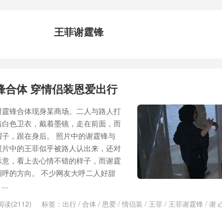
王菲谢霆锋
锋合体 穿情侣装恩爱出行
谢霆锋合体现身某商场。二人与路人打
着白色卫衣，戴着墨镜，走在前面，而
子，跟在身后。 照片中的谢霆锋与
照片中的王菲似乎被路人认出来，还对
示意，看上去心情不错的样子，而谢霆
呼的方向。 不少网友大呼二人好甜
..
阅读(2112)
标签：
出行
/
合体
/
恩爱
/
情侣装
/
王菲
/
王菲谢霆锋
/
谢