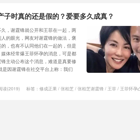
岁产子时真的还是假的？爱要多久成真？
不久，谢霆锋就公开和王菲在一起，两
别人的眼光，网友对谢霆锋的做法，褒
起的，也有不认同他们在一起的，但是
，媒体经常爆王菲怀孕的消息，可是都
霆锋主动公布这个消息，难道是真要修
就是因谢霆锋在社交平台上称：我们
阅读(2019)
标签：
修成正果
/
张柏芝
/
张柏芝谢霆锋
/
王菲
/
王菲怀孕