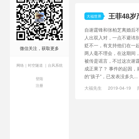
王菲48
大福世界
自谢霆锋和张柏芝离婚后
人出双入对，一点不避讳
贬不一，有支持他们在一
微信关注，获取更多
两人毫不理会，在这期间
被传是谣言，不过这次谢
网络
|
时空隧道
|
台风系统
成正果了？ 事件的起因，
的“孩子”，已发表没多久...
登陆
注册
大福先生
2019-04-19
/
王菲谢霆锋
/
谢霆锋