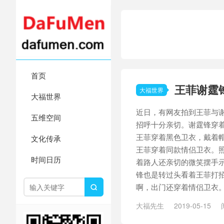
首页
王菲谢霆
大福世界
大福世界
近日，有网友拍到王菲与
五维空间
招呼十分亲切。谢霆锋穿
王菲穿着黑色卫衣，戴着帽
文化传承
王菲穿着同款情侣卫衣。
时间日历
着路人还亲切的微笑摆手
锋也是转过头看着王菲打招
啊，出门还穿着情侣卫衣。.

大福先生
2019-05-15
霆锋
/
黑色卫衣