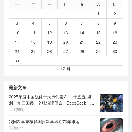
一
二
三
四
五
六
日
1
2
3
4
5
6
7
8
9
10
11
12
13
14
15
16
17
18
19
20
21
22
23
24
25
26
27
28
29
30
31
« 12 月
最新文章
2025年度中国媒体十大热词发布：“十五五”规
划、九三阅兵、全球治理倡议、DeepSeek（深
度求索）、人形机器人、苏超、票根经济、育
阅读(686)
儿补贴、科学素养、网络生态治理
我国科学家破解困扰科学界近70年难题
阅读(677)