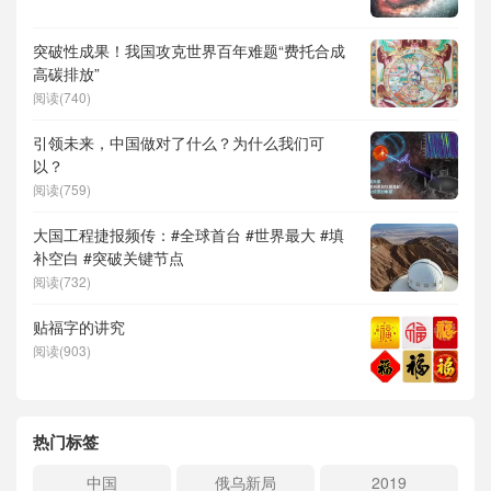
突破性成果！我国攻克世界百年难题“费托合成
高碳排放”
阅读(740)
引领未来，中国做对了什么？为什么我们可
以？
阅读(759)
大国工程捷报频传：#全球首台 #世界最大 #填
补空白 #突破关键节点
阅读(732)
贴福字的讲究
阅读(903)
热门标签
中国
俄乌新局
2019