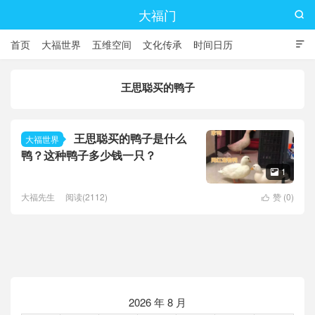
大福门

首页
大福世界
五维空间
文化传承
时间日历

王思聪买的鸭子
王思聪买的鸭子是什么
大福世界
鸭？这种鸭子多少钱一只？
1

大福先生
阅读(2112)
赞 (
0
)

2026 年 8 月