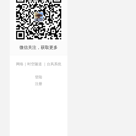
/
美国前总统
/
芬兰
/
茅台集
微信关注，获取更多
网络
|
时空隧道
|
台风系统
登陆
注册