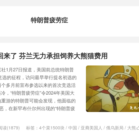
特朗普疲劳症
回来了 芬兰无力承担饲养大熊猫费用
社1月27日报道，美国前总统特朗普
总统竞选的征程，访问最早举行提名初选的
两个多月前宣布参选以来的首次竞选活
遇冷，“特朗普疲劳症”令2024年美国大
地重游的特朗普可能会发现，他面临的
恶，在新罕布什尔州出现的“特朗普疲
阅读(1879)
标签：
4个菜1500块
/
中国
/
亚裔美国人
/
俄乌新局
/
大熊
家
/
洪秀柱
/
特朗普
/
特朗普疲劳症
/
留水果道歉
/
立式空调
/
竞选活动
/