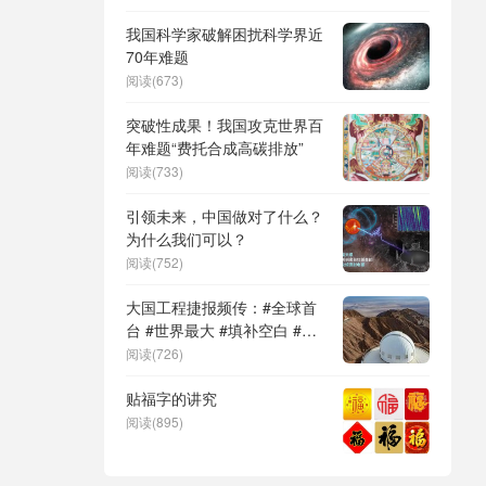
DeepSeek（深度求索）、人
形机器人、苏超、票根经济、
我国科学家破解困扰科学界近
育儿补贴、科学素养、网络生
70年难题
态治理
阅读(673)
突破性成果！我国攻克世界百
年难题“费托合成高碳排放”
阅读(733)
引领未来，中国做对了什么？
为什么我们可以？
阅读(752)
大国工程捷报频传：#全球首
台 #世界最大 #填补空白 #突
破关键节点
阅读(726)
贴福字的讲究
阅读(895)