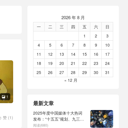
2026 年 8 月
一
二
三
四
五
六
日
1
2
3
4
5
6
7
8
9
10
11
12
13
14
15
16
17
18
19
20
21
22
23
24
25
26
27
28
29
30
31
« 12 月
1

最新文章
2025年度中国媒体十大热词
赞 (
1
)

发布：“十五五”规划、九三阅
红木家具
兵、全球治理倡议、
阅读(680)