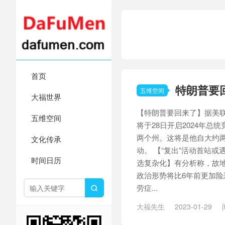
首页
特朗普要
五维空间
大福世界
【特朗普要回来了】据美联
五维空间
将于28日开启2024年
两个州。这将是他自大约
文化传承
动。 【“复出”活动首站或
时间日历
选复杂化】有分析称，故
政治形势将比6年前更加险
劳症...

大福先生
2023-01-29
猫
/
官方回应
/
开封市民之