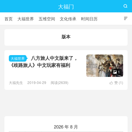
大福门

首页
大福世界
五维空间
文化传承
时间日历

版本
八方旅人中文版来了，
大福世界
《歧路旅人》中文玩家有福利
1

大福先生
2019-04-29
阅读(2639)
赞 (
1
)

2026 年 8 月