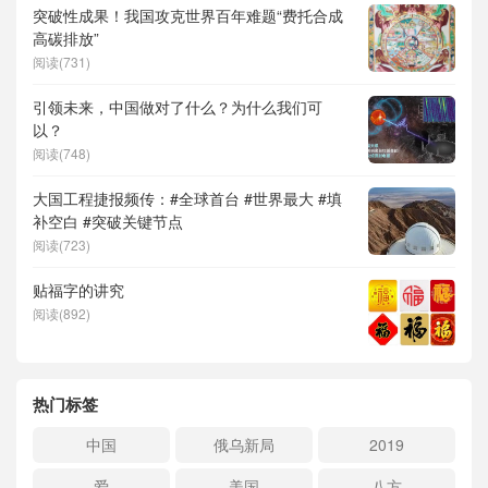
突破性成果！我国攻克世界百年难题“费托合成
高碳排放”
阅读(731)
引领未来，中国做对了什么？为什么我们可
以？
阅读(748)
大国工程捷报频传：#全球首台 #世界最大 #填
补空白 #突破关键节点
阅读(723)
贴福字的讲究
阅读(892)
热门标签
中国
俄乌新局
2019
爱
美国
八方