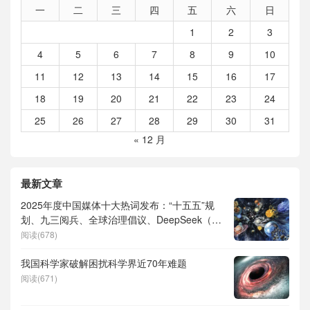
一
二
三
四
五
六
日
1
2
3
4
5
6
7
8
9
10
11
12
13
14
15
16
17
18
19
20
21
22
23
24
25
26
27
28
29
30
31
« 12 月
最新文章
2025年度中国媒体十大热词发布：“十五五”规
划、九三阅兵、全球治理倡议、DeepSeek（深
度求索）、人形机器人、苏超、票根经济、育
阅读(678)
儿补贴、科学素养、网络生态治理
我国科学家破解困扰科学界近70年难题
阅读(671)