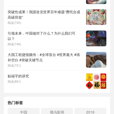
突破性成果！我国攻克世界百年难题“费托合成
高碳排放”
阅读(730)
引领未来，中国做对了什么？为什么我们可
以？
阅读(746)
大国工程捷报频传：#全球首台 #世界最大 #填
补空白 #突破关键节点
阅读(721)
贴福字的讲究
阅读(891)
热门标签
中国
俄乌新局
2019