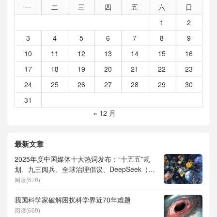
一
二
三
四
五
六
日
1
2
3
4
5
6
7
8
9
10
11
12
13
14
15
16
17
18
19
20
21
22
23
24
25
26
27
28
29
30
31
« 12 月
最新文章
2025年度中国媒体十大热词发布：“十五五”规
划、九三阅兵、全球治理倡议、DeepSeek（深
度求索）、人形机器人、苏超、票根经济、育
阅读(676)
儿补贴、科学素养、网络生态治理
我国科学家破解困扰科学界近70年难题
阅读(669)