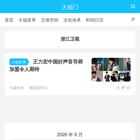
大福门

首页
大福世界
五维空间
文化传承
时间日历

浙江卫视
王力宏中国好声音导师
大福世界
加盟令人期待
1

大福先生
阅读(2001)
赞 (
0
)

2026 年 8 月