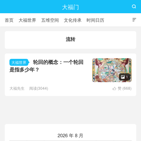
大福门

首页
大福世界
五维空间
文化传承
时间日历

流转
轮回的概念：一个轮回
大福世界
是指多少年？
1

大福先生
阅读(3044)
赞 (
668
)

2026 年 8 月