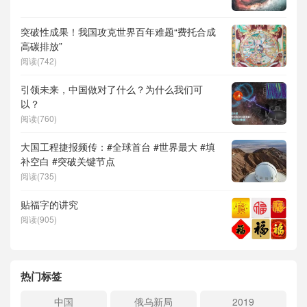
突破性成果！我国攻克世界百年难题“费托合成
高碳排放”
阅读(742)
引领未来，中国做对了什么？为什么我们可
以？
阅读(760)
大国工程捷报频传：#全球首台 #世界最大 #填
补空白 #突破关键节点
阅读(735)
贴福字的讲究
阅读(905)
热门标签
中国
俄乌新局
2019