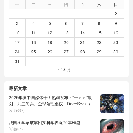
一
二
三
四
五
六
日
1
2
3
4
5
6
7
8
9
10
11
12
13
14
15
16
17
18
19
20
21
22
23
24
25
26
27
28
29
30
31
« 12 月
最新文章
2025年度中国媒体十大热词发布：“十五五”规
划、九三阅兵、全球治理倡议、DeepSeek（深
度求索）、人形机器人、苏超、票根经济、育
阅读(687)
儿补贴、科学素养、网络生态治理
我国科学家破解困扰科学界近70年难题
阅读(677)