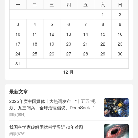
一
二
三
四
五
六
日
1
2
3
4
5
6
7
8
9
10
11
12
13
14
15
16
17
18
19
20
21
22
23
24
25
26
27
28
29
30
31
« 12 月
最新文章
2025年度中国媒体十大热词发布：“十五五”规
划、九三阅兵、全球治理倡议、DeepSeek（深
度求索）、人形机器人、苏超、票根经济、育
阅读(684)
儿补贴、科学素养、网络生态治理
我国科学家破解困扰科学界近70年难题
阅读(676)