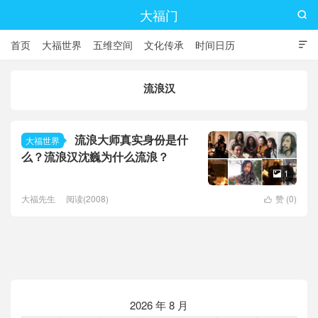
大福门

首页
大福世界
五维空间
文化传承
时间日历

流浪汉
流浪大师真实身份是什
大福世界
么？流浪汉沈巍为什么流浪？
1

大福先生
阅读(2008)
赞 (
0
)

2026 年 8 月