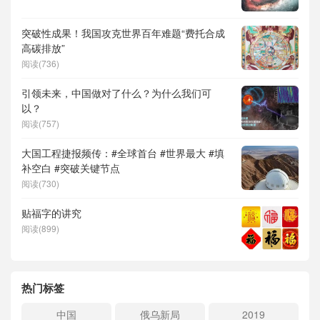
突破性成果！我国攻克世界百年难题“费托合成
高碳排放”
阅读(736)
引领未来，中国做对了什么？为什么我们可
以？
阅读(757)
大国工程捷报频传：#全球首台 #世界最大 #填
补空白 #突破关键节点
阅读(730)
贴福字的讲究
阅读(899)
热门标签
中国
俄乌新局
2019