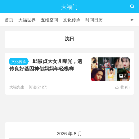
大福门

首页
大福世界
五维空间
文化传承
时间日历

沈日
邱淑贞大女儿曝光，遗
文化传承
传良好基因神似妈妈年轻模样
2

大福先生
阅读(2127)
赞 (
0
)

2026 年 8 月