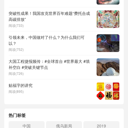
突破性成果！我国攻克世界百年难题“费托合成
高碳排放”
阅读(733)
引领未来，中国做对了什么？为什么我们可
以？
阅读(752)
大国工程捷报频传：#全球首台 #世界最大 #填
补空白 #突破关键节点
阅读(726)
贴福字的讲究
阅读(895)
热门标签
中国
俄乌新局
2019