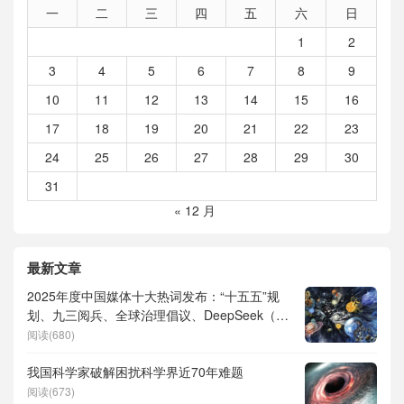
一
二
三
四
五
六
日
1
2
3
4
5
6
7
8
9
10
11
12
13
14
15
16
17
18
19
20
21
22
23
24
25
26
27
28
29
30
31
« 12 月
最新文章
2025年度中国媒体十大热词发布：“十五五”规
划、九三阅兵、全球治理倡议、DeepSeek（深
度求索）、人形机器人、苏超、票根经济、育
阅读(680)
儿补贴、科学素养、网络生态治理
我国科学家破解困扰科学界近70年难题
阅读(673)