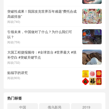
突破性成果！我国攻克世界百年难题“费托合成
高碳排放”
阅读(740)
引领未来，中国做对了什么？为什么我们可
以？
阅读(759)
大国工程捷报频传：#全球首台 #世界最大 #填
补空白 #突破关键节点
阅读(732)
贴福字的讲究
阅读(903)
热门标签
中国
俄乌新局
2019