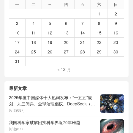
一
二
三
四
五
六
日
1
2
3
4
5
6
7
8
9
10
11
12
13
14
15
16
17
18
19
20
21
22
23
24
25
26
27
28
29
30
31
« 12 月
最新文章
2025年度中国媒体十大热词发布：“十五五”规
划、九三阅兵、全球治理倡议、DeepSeek（深
度求索）、人形机器人、苏超、票根经济、育
阅读(687)
儿补贴、科学素养、网络生态治理
我国科学家破解困扰科学界近70年难题
阅读(677)