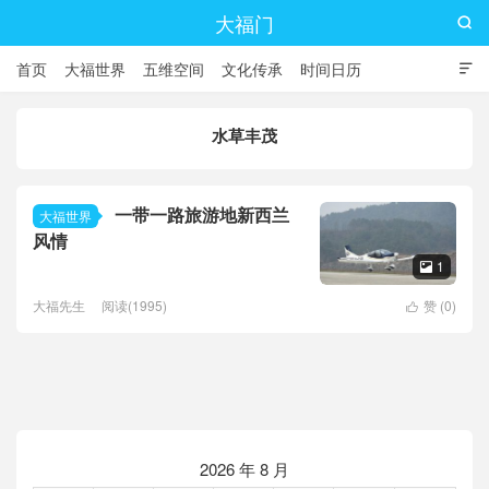
大福门

首页
大福世界
五维空间
文化传承
时间日历

水草丰茂
一带一路旅游地新西兰
大福世界
风情
1

大福先生
阅读(1995)
赞 (
0
)

2026 年 8 月