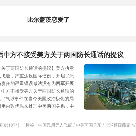
比尔盖茨恋爱了
后中方不接受美方关于两国防长通话的提议
方关于两国防长通话的提议】美方执意
人飞艇，严重违反国际惯例，开启了恶
负责任的严重错误做法没有为两军开展
，中方不接受美方关于两国防长通话的
奏。”气球事件在当今美国政治极化的局
国用内政优先来处理中美两国关系，中
阅读(1874)
标签：
中国民用无人飞艇
/
中美两国关系
/
全球顶级藏家
/
老人感染新冠
/
对话交流
/
小富婆
/
带节奏
/
战车
/
新冠病毒病死率
/
比尔