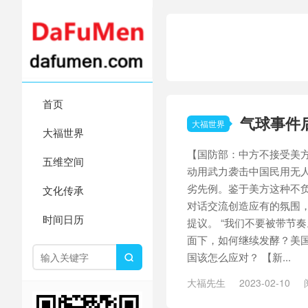
首页
气球事件
大福世界
大福世界
【国防部：中方不接受美
五维空间
动用武力袭击中国民用无
劣先例。鉴于美方这种不
文化传承
对话交流创造应有的氛围
时间日历
提议。 “我们不要被带节
面下，如何继续发酵？美
国该怎么应对？ 【新...

大福先生
2023-02-10
净利润
/
半岛局势
/
孩子和