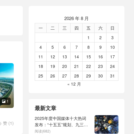
2026 年 8 月
一
二
三
四
五
六
日
1
2
3
4
5
6
7
8
9
10
11
12
13
14
15
16
17
18
19
20
21
22
23
24
25
26
27
28
29
30
31
« 12 月
1

最新文章
2025年度中国媒体十大热词
赞 (
1
)

发布：“十五五”规划、九三阅
盖茨恋爱
兵、全球治理倡议、
阅读(682)