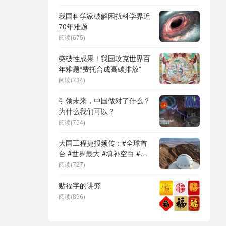
DeepSeek（深度求索）、人
形机器人、苏超、票根经济、
我国科学家破解困扰科学界近
育儿补贴、科学素养、网络生
70年难题
态治理
阅读(675)
突破性成果！我国攻克世界百
年难题“费托合成高碳排放”
阅读(734)
引领未来，中国做对了什么？
为什么我们可以？
阅读(754)
大国工程捷报频传：#全球首
台 #世界最大 #填补空白 #突
破关键节点
阅读(727)
贴福字的讲究
阅读(896)