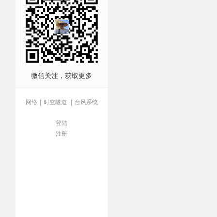
了
/
气球事件
/
深度解析
/
爱
微信关注，获取更多
网络
|
时空隧道
|
台风系统
登陆
注册