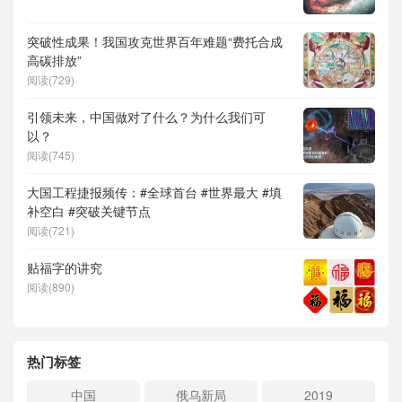
突破性成果！我国攻克世界百年难题“费托合成
高碳排放”
阅读(729)
引领未来，中国做对了什么？为什么我们可
以？
阅读(745)
大国工程捷报频传：#全球首台 #世界最大 #填
补空白 #突破关键节点
阅读(721)
贴福字的讲究
阅读(890)
热门标签
中国
俄乌新局
2019