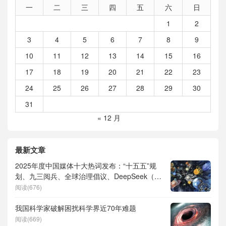
一
二
三
四
五
六
日
1
2
3
4
5
6
7
8
9
10
11
12
13
14
15
16
17
18
19
20
21
22
23
24
25
26
27
28
29
30
31
« 12 月
最新文章
2025年度中国媒体十大热词发布：“十五五”规
划、九三阅兵、全球治理倡议、DeepSeek（深
度求索）、人形机器人、苏超、票根经济、育
阅读(676)
儿补贴、科学素养、网络生态治理
我国科学家破解困扰科学界近70年难题
阅读(669)