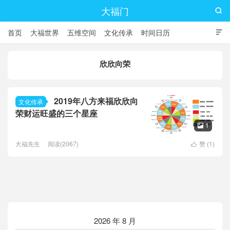
大福门

首页
大福世界
五维空间
文化传承
时间日历

欣欣向荣
2019年八方来福欣欣向
文化传承
荣财运旺盛的三个星座
1

大福先生
阅读(2067)
赞 (
1
)

2026 年 8 月